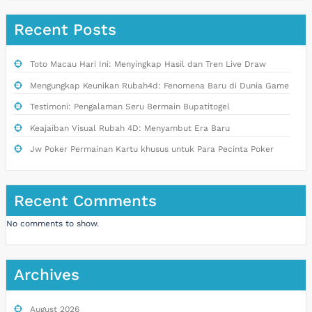
Recent Posts
Toto Macau Hari Ini: Menyingkap Hasil dan Tren Live Draw
Mengungkap Keunikan Rubah4d: Fenomena Baru di Dunia Game
Testimoni: Pengalaman Seru Bermain Bupatitogel
Keajaiban Visual Rubah 4D: Menyambut Era Baru
Jw Poker Permainan Kartu khusus untuk Para Pecinta Poker
Recent Comments
No comments to show.
Archives
August 2026