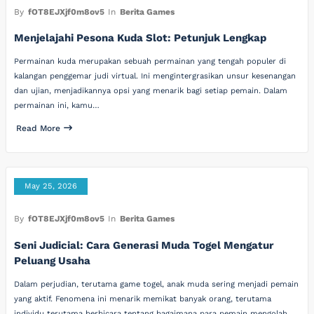
By
fOT8EJXjf0m8ov5
In
Berita Games
Menjelajahi Pesona Kuda Slot: Petunjuk Lengkap
Permainan kuda merupakan sebuah permainan yang tengah populer di
kalangan penggemar judi virtual. Ini mengintergrasikan unsur kesenangan
dan ujian, menjadikannya opsi yang menarik bagi setiap pemain. Dalam
permainan ini, kamu…
Read More
May 25, 2026
By
fOT8EJXjf0m8ov5
In
Berita Games
Seni Judicial: Cara Generasi Muda Togel Mengatur
Peluang Usaha
Dalam perjudian, terutama game togel, anak muda sering menjadi pemain
yang aktif. Fenomena ini menarik memikat banyak orang, terutama
individu terutama berbicara tentang bagaimana para pemain mengolah