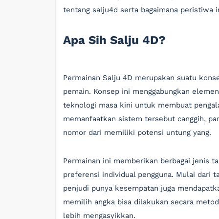
tentang salju4d serta bagaimana peristiwa 
Apa Sih Salju 4D?
Permainan Salju 4D merupakan suatu konsep 
pemain. Konsep ini menggabungkan elemen 
teknologi masa kini untuk membuat pengala
memanfaatkan sistem tersebut canggih, pa
nomor dari memiliki potensi untung yang.
Permainan ini memberikan berbagai jenis ta
preferensi individual pengguna. Mulai dari 
penjudi punya kesempatan juga mendapatka
memilih angka bisa dilakukan secara meto
lebih mengasyikkan.