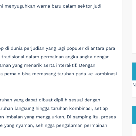
ini menyuguhkan warna baru dalam sektor judi.
di dunia perjudian yang lagi populer di antara para
tradisional dalam permainan angka angka dengan
man yang menarik serta interaktif. Dengan
ra pemain bisa memasang taruhan pada ke kombinasi
N
ruhan yang dapat dibuat dipilih sesuai dengan
taruhan langsung hingga taruhan kombinasi, setiap
n imbalan yang menggiurkan. Di samping itu, proses
de yang nyaman, sehingga pengalaman permainan