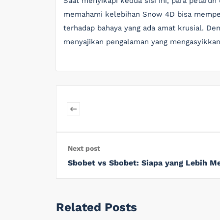
Saat menyikapi kedua sisi ini, para petaru
memahami kelebihan Snow 4D bisa memperba
terhadap bahaya yang ada amat krusial. De
menyajikan pengalaman yang mengasyikkan 
Next post
Sbobet vs Sbobet: Siapa yang Lebih 
Related Posts