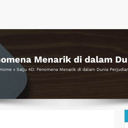
nomena Menarik di dalam Du
Home
»
Salju 4D: Fenomena Menarik di dalam Dunia Perjudia