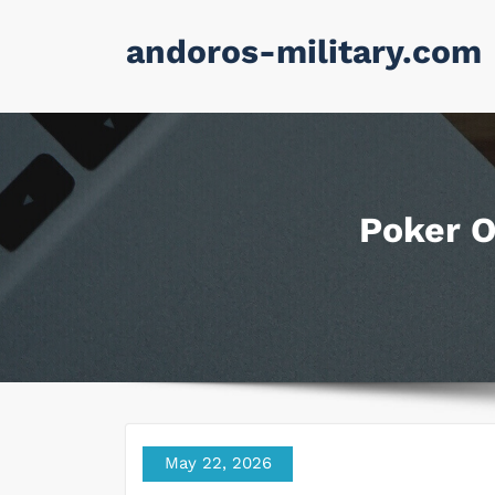
Skip
andoros-military.com
to
content
Poker O
May 22, 2026