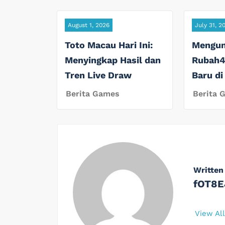
August 1, 2026
July 31, 2
Toto Macau Hari Ini:
Mengun
Menyingkap Hasil dan
Rubah4
Tren Live Draw
Baru d
Berita Games
Berita 
Written
fOT8E
View Al