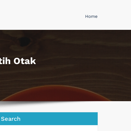
Home
tih Otak
Search