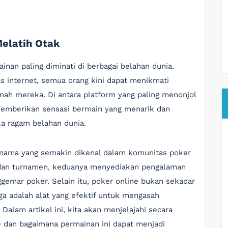
Melatih Otak
inan paling diminati di berbagai belahan dunia.
s internet, semua orang kini dapat menikmati
ah mereka. Di antara platform yang paling menonjol
 memberikan sensasi bermain yang menarik dan
a ragam belahan dunia.
 nama yang semakin dikenal dalam komunitas poker
n dan turnamen, keduanya menyediakan pengalaman
gemar poker. Selain itu, poker online bukan sekadar
ga adalah alat yang efektif untuk mengasah
 Dalam artikel ini, kita akan menjelajahi secara
 dan bagaimana permainan ini dapat menjadi