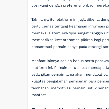
opsi yang dengan preferensi pribadi mereka
Tak hanya itu, platform ini juga dikenal de
perlu cemas tentang keamanan informasi pri
memakai sistem enkripsi sangat canggih unt
memberikan ketenteraman pikiran bagi pe
konsentrasi pemain hanya pada strategi se
Manfaat lainnya adalah bonus serta penawa
platform ini. Pemain baru dapat mendapatka
sedangkan pemain lama akan mendapat ba
kualitas pengalaman permainan para pemain
tambahan, memotivasi pemain untuk senant
manfaat.