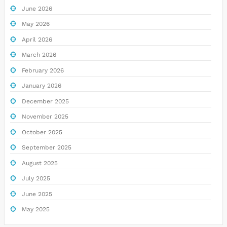
June 2026
May 2026
April 2026
March 2026
February 2026
January 2026
December 2025
November 2025
October 2025
September 2025
August 2025
July 2025
June 2025
May 2025