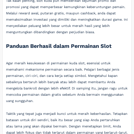
Tak kalah penting, slot kuda pun memberikan sejumlah promo dan
promosi yang dapat memperbesar kemungkinan keberuntungan pemain.
Melalui reward awal, putaran gratis, maupun cashback, anda dapat
memaksimalkan investasi yang dimiliki dan meningkatkan durasi game. Ini
menyediakan peluang lebih besar untuk meraih hasil yang lebih
menguntungkan dibandingkan dengan perjudian biasa.
Panduan Berhasil dalam Permainan Slot
Agar meraih kesuksesan di permainan kuda slot, esensial untuk
memahami mekanisme permainan secara baik. Pelajari berbagai jenis
permainan, ciri-ciri, dan cara kerja setiap simbol. Mengetahui kapan
sebaiknya bertaruh lebih banyak atau lebih dapat membantu Anda
mengelola bankroll dengan lebih efektif. Di samping itu, jangan ragu untuk
mencoba permainan dalam gratis sebelum Anda bermain menggunakan
uang sungguhan.
Taktik yang tepat juga menjadi kunci untuk meraih keberhasilan. Tetapkan
batasan untuk diri sendiri, baik itu besar yang siap Anda pertaruhkan
atau lama yang akan dipakai bermain. Dengan menetapkan limit, Anda
dapat lebih fokus dan tidak terlarut dalam permainan yang berlarut-larut.