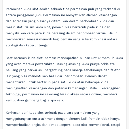
Permainan kuda slot adalah sebuah tipe permainan judi yang terkenal di
antara penggemar judi. Permainan ini menyatukan elemen kesenangan
dan adrenalin yang biasanya ditemukan dalam perlombaan kuda dan
mesin slot. Dalam kuda slot, pemain bisa bertaruh pada kuda dan
menyaksikan cara para kuda bersaing dalam perlombaan virtual. Hal ini
memberikan sensasi menarik bagi pemain yang suka kombinasi antara
strategi dan keberuntungan.
Saat bermain kuda slot, pemain mendapatkan pilihan untuk memilih kuda
yang akan mereka pertaruhkan. Masing-masing kuda punya odds atau
peluang yang bervariasi, bergantung pada kinerja sebelumnya dan faktor
lain yang bisa menentukan hasil dari perlombaan. Pemain dapat
menentukan untuk bertaruh pada satu kuda atau beberapa kuda ,
meningkatkan kesenangan dan potensi kemenangan. Melalui kecanggihan
teknologi, permainan ini sekarang bisa diakses secara online, memberi
kemudahan gampang bagi siapa saja.
Kekhasan dari kuda slot terletak pada cara permainan yang
menggabungkan entertainment dengan elemen judi. Pemain tidak hanya
memperhatikan angka dan simbol seperti pada slot konvensional, tetapi