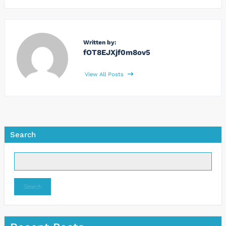
Written by:
fOT8EJXjf0m8ov5
View All Posts
Search
Search