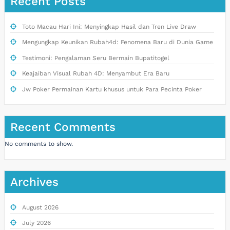
Recent Posts
Toto Macau Hari Ini: Menyingkap Hasil dan Tren Live Draw
Mengungkap Keunikan Rubah4d: Fenomena Baru di Dunia Game
Testimoni: Pengalaman Seru Bermain Bupatitogel
Keajaiban Visual Rubah 4D: Menyambut Era Baru
Jw Poker Permainan Kartu khusus untuk Para Pecinta Poker
Recent Comments
No comments to show.
Archives
August 2026
July 2026