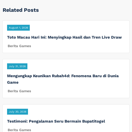
Related Posts
August 1, 2026
Toto Macau Hari Ini: Menyingkap Hasil dan Tren Live Draw
Berita Games
July 31, 2026
Mengungkap Keunikan Rubah4d: Fenomena Baru di Dunia
Game
Berita Games
July 30, 2026
Testimoni: Pengalaman Seru Bermain Bupatitogel
Berita Games