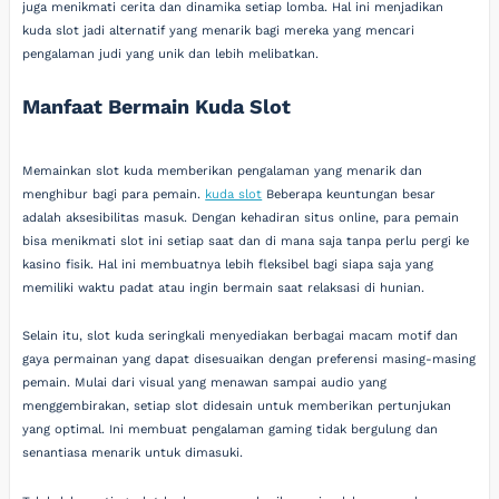
juga menikmati cerita dan dinamika setiap lomba. Hal ini menjadikan
kuda slot jadi alternatif yang menarik bagi mereka yang mencari
pengalaman judi yang unik dan lebih melibatkan.
Manfaat Bermain Kuda Slot
Memainkan slot kuda memberikan pengalaman yang menarik dan
menghibur bagi para pemain.
kuda slot
Beberapa keuntungan besar
adalah aksesibilitas masuk. Dengan kehadiran situs online, para pemain
bisa menikmati slot ini setiap saat dan di mana saja tanpa perlu pergi ke
kasino fisik. Hal ini membuatnya lebih fleksibel bagi siapa saja yang
memiliki waktu padat atau ingin bermain saat relaksasi di hunian.
Selain itu, slot kuda seringkali menyediakan berbagai macam motif dan
gaya permainan yang dapat disesuaikan dengan preferensi masing-masing
pemain. Mulai dari visual yang menawan sampai audio yang
menggembirakan, setiap slot didesain untuk memberikan pertunjukan
yang optimal. Ini membuat pengalaman gaming tidak bergulung dan
senantiasa menarik untuk dimasuki.