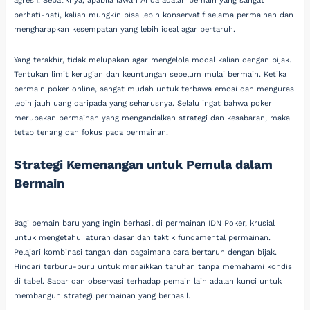
agresif. Sebaliknya, apabila lawan Anda adalah pemain yang sangat
berhati-hati, kalian mungkin bisa lebih konservatif selama permainan dan
mengharapkan kesempatan yang lebih ideal agar bertaruh.
Yang terakhir, tidak melupakan agar mengelola modal kalian dengan bijak.
Tentukan limit kerugian dan keuntungan sebelum mulai bermain. Ketika
bermain poker online, sangat mudah untuk terbawa emosi dan menguras
lebih jauh uang daripada yang seharusnya. Selalu ingat bahwa poker
merupakan permainan yang mengandalkan strategi dan kesabaran, maka
tetap tenang dan fokus pada permainan.
Strategi Kemenangan untuk Pemula dalam
Bermain
Bagi pemain baru yang ingin berhasil di permainan IDN Poker, krusial
untuk mengetahui aturan dasar dan taktik fundamental permainan.
Pelajari kombinasi tangan dan bagaimana cara bertaruh dengan bijak.
Hindari terburu-buru untuk menaikkan taruhan tanpa memahami kondisi
di tabel. Sabar dan observasi terhadap pemain lain adalah kunci untuk
membangun strategi permainan yang berhasil.