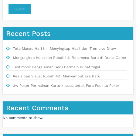
Search
Recent Posts
Toto Macau Hari Ini: Menyingkap Hasil dan Tren Live Draw
Mengungkap Keunikan Rubah4d: Fenomena Baru di Dunia Game
Testimoni: Pengalaman Seru Bermain Bupatitogel
Keajaiban Visual Rubah 4D: Menyambut Era Baru
Jw Poker Permainan Kartu khusus untuk Para Pecinta Poker
Recent Comments
No comments to show.