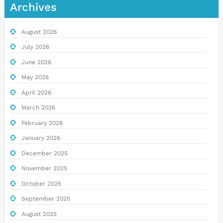
Archives
August 2026
July 2026
June 2026
May 2026
April 2026
March 2026
February 2026
January 2026
December 2025
November 2025
October 2025
September 2025
August 2025