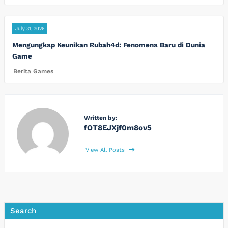
July 31, 2026
Mengungkap Keunikan Rubah4d: Fenomena Baru di Dunia
Game
Berita Games
Written by:
fOT8EJXjf0m8ov5
View All Posts
Search