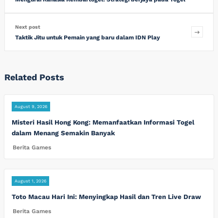
Next post
Taktik Jitu untuk Pemain yang baru dalam IDN Play
Related Posts
August 9, 2026
Misteri Hasil Hong Kong: Memanfaatkan Informasi Togel
dalam Menang Semakin Banyak
Berita Games
August 1, 2026
Toto Macau Hari Ini: Menyingkap Hasil dan Tren Live Draw
Berita Games