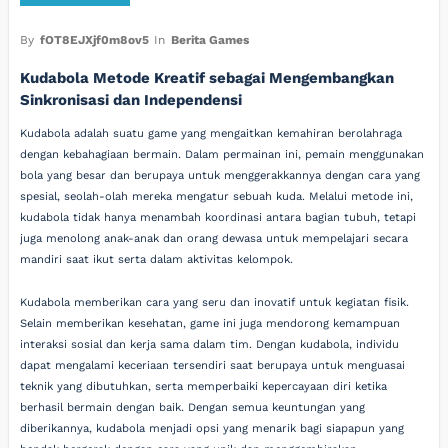
By
fOT8EJXjf0m8ov5
In
Berita Games
Kudabola Metode Kreatif sebagai Mengembangkan
Sinkronisasi dan Independensi
Kudabola adalah suatu game yang mengaitkan kemahiran berolahraga
dengan kebahagiaan bermain. Dalam permainan ini, pemain menggunakan
bola yang besar dan berupaya untuk menggerakkannya dengan cara yang
spesial, seolah-olah mereka mengatur sebuah kuda. Melalui metode ini,
kudabola tidak hanya menambah koordinasi antara bagian tubuh, tetapi
juga menolong anak-anak dan orang dewasa untuk mempelajari secara
mandiri saat ikut serta dalam aktivitas kelompok.
Kudabola memberikan cara yang seru dan inovatif untuk kegiatan fisik.
Selain memberikan kesehatan, game ini juga mendorong kemampuan
interaksi sosial dan kerja sama dalam tim. Dengan kudabola, individu
dapat mengalami keceriaan tersendiri saat berupaya untuk menguasai
teknik yang dibutuhkan, serta memperbaiki kepercayaan diri ketika
berhasil bermain dengan baik. Dengan semua keuntungan yang
diberikannya, kudabola menjadi opsi yang menarik bagi siapapun yang