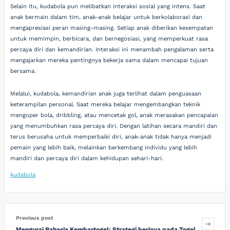
Selain itu, kudabola pun melibatkan interaksi sosial yang intens. Saat
anak bermain dalam tim, anak-anak belajar untuk berkolaborasi dan
mengapresiasi peran masing-masing. Setiap anak diberikan kesempatan
untuk memimpin, berbicara, dan bernegosiasi, yang memperkuat rasa
percaya diri dan kemandirian. Interaksi ini menambah pengalaman serta
mengajarkan mereka pentingnya bekerja sama dalam mencapai tujuan
bersama.
Melalui, kudabola, kemandirian anak juga terlihat dalam penguasaan
keterampilan personal. Saat mereka belajar mengembangkan teknik
mengoper bola, dribbling, atau mencetak gol, anak merasakan pencapaian
yang menumbuhkan rasa percaya diri. Dengan latihan secara mandiri dan
terus berusaha untuk memperbaiki diri, anak-anak tidak hanya menjadi
pemain yang lebih baik, melainkan berkembang individu yang lebih
mandiri dan percaya diri dalam kehidupan sehari-hari.
kudabola
Previous post
Mengurai Rahasia Kembartogel: Strategi berjaya pada Togel