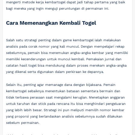
mengerti metode kerja kembartogel dapat jadi tahap pertama yang baik
bagi mereka yang ingin menguji peruntungan di permainan ini.
Cara Memenangkan Kembali Togel
Salah satu strategi penting dalam game kembartogel ialah melakukan
analisis pada corak nomor yang kali muncul. Dengan mempelajari rekap
sebelumnya, pemain bisa menemukan angka-angka kembar yang memiliki
memiliki kecenderungan untuk muncul kembali. Pemakaian jurnal dan
catatan hasil togel bisa mendukung dalam proses merekam angka-angka
yang dikenal serta digunakan dalam perkiraan ke depannya.
Selain itu, penting agar memanage dana dengan bijaksana. Pemain
kembartogel sebaiknya menentukan batasan sementara bermain dan
tidak terbawa perasaan saat mengalami kerugian. Menetapkan anggaran
untuk taruhan dan stick pada rencana itu bisa menghindari pengeluaran
yang lebih lebih besar. Strategi ini pun meliputi memilih nomor kembar
yang proporsi yang berlandaskan analisis sebelumnya sudah dilakukan
sebelum permainan.