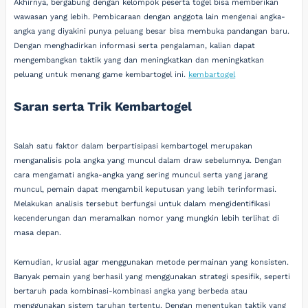
Akhirnya, bergabung dengan kelompok peserta togel bisa memberikan
wawasan yang lebih. Pembicaraan dengan anggota lain mengenai angka-
angka yang diyakini punya peluang besar bisa membuka pandangan baru.
Dengan menghadirkan informasi serta pengalaman, kalian dapat
mengembangkan taktik yang dan meningkatkan dan meningkatkan
peluang untuk menang game kembartogel ini.
kembartogel
Saran serta Trik Kembartogel
Salah satu faktor dalam berpartisipasi kembartogel merupakan
menganalisis pola angka yang muncul dalam draw sebelumnya. Dengan
cara mengamati angka-angka yang sering muncul serta yang jarang
muncul, pemain dapat mengambil keputusan yang lebih terinformasi.
Melakukan analisis tersebut berfungsi untuk dalam mengidentifikasi
kecenderungan dan meramalkan nomor yang mungkin lebih terlihat di
masa depan.
Kemudian, krusial agar menggunakan metode permainan yang konsisten.
Banyak pemain yang berhasil yang menggunakan strategi spesifik, seperti
bertaruh pada kombinasi-kombinasi angka yang berbeda atau
menggunakan sistem taruhan tertentu. Dengan menentukan taktik yang