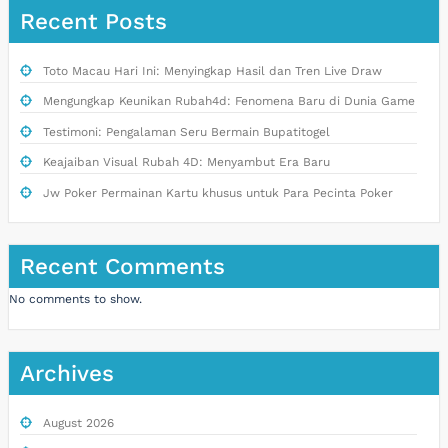
Recent Posts
Toto Macau Hari Ini: Menyingkap Hasil dan Tren Live Draw
Mengungkap Keunikan Rubah4d: Fenomena Baru di Dunia Game
Testimoni: Pengalaman Seru Bermain Bupatitogel
Keajaiban Visual Rubah 4D: Menyambut Era Baru
Jw Poker Permainan Kartu khusus untuk Para Pecinta Poker
Recent Comments
No comments to show.
Archives
August 2026