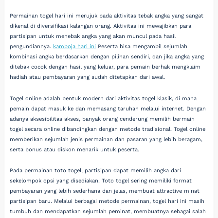
Permainan togel hari ini merujuk pada aktivitas tebak angka yang sangat
dikenal di diversifikasi kalangan orang. Aktivitas ini mewajibkan para
partisipan untuk menebak angka yang akan muncul pada hasil
pengundiannya.
kamboja hari ini
Peserta bisa mengambil sejumlah
kombinasi angka berdasarkan dengan pilihan sendiri, dan jika angka yang
ditebak cocok dengan hasil yang keluar, para pemain berhak mengklaim
hadiah atau pembayaran yang sudah ditetapkan dari awal.
Togel online adalah bentuk modern dari aktivitas togel klasik, di mana
pemain dapat masuk ke dan memasang taruhan melalui internet. Dengan
adanya aksesibilitas akses, banyak orang cenderung memilih bermain
togel secara online dibandingkan dengan metode tradisional. Togel online
memberikan sejumlah jenis permainan dan pasaran yang lebih beragam,
serta bonus atau diskon menarik untuk peserta.
Pada permainan toto togel, partisipan dapat memilih angka dari
sekelompok opsi yang disediakan. Toto togel sering memiliki format
pembayaran yang lebih sederhana dan jelas, membuat attractive minat
partisipan baru. Melalui berbagai metode permainan, togel hari ini masih
tumbuh dan mendapatkan sejumlah peminat, membuatnya sebagai salah