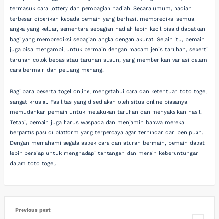
termasuk cara lottery dan pembagian hadiah. Secara umum, hadiah
terbesar diberikan kepada pemain yang berhasil memprediksi semua
angka yang keluar, sementara sebagian hadiah lebih kecil bisa didapatkan
bagi yang memprediksi sebagian angka dengan akurat. Selain itu, pemain
juga bisa mengambil untuk bermain dengan macam jenis taruhan, seperti
taruhan colok bebas atau taruhan susun, yang memberikan variasi dalam
cara bermain dan peluang menang.
Bagi para peserta togel online, mengetahui cara dan ketentuan toto togel
sangat krusial. Fasilitas yang disediakan oleh situs online biasanya
memudahkan pemain untuk melakukan taruhan dan menyaksikan hasil.
Tetapi, pemain juga harus waspada dan menjamin bahwa mereka
berpartisipasi di platform yang terpercaya agar terhindar dari penipuan.
Dengan memahami segala aspek cara dan aturan bermain, pemain dapat
lebih bersiap untuk menghadapi tantangan dan meraih keberuntungan
dalam toto togel.
Previous post