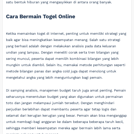
satu bentuk hiburan yang mengasyikkan di antara orang banyak.
Cara Bermain Togel Online
Ketika memainkan togel di internet, penting untuk memiliki strategi yang
baik agar bisa meningkatkan kesempatan menang. Salah satu strategi
yang berhasil adalah dengan melakukan analisis pada data keluaran
undian yang lampau. Dengan meneliti corak serta tren bilangan yang
sering muncul, peserta dapat memilih kombinasi bilangan yang lebih
mungkin untuk diambil. Selain itu, memakai metode perhitungan seperti
metode bilangan panas dan angka cold juga dapat menolong untuk
mengetahui angka yang lebih menguntungkan bagi pemain.
Di samping analisis, manajemen budget taruh juga amat penting. Pemain
seharusnya menentukan budget yang akan digunakan untuk permainan
toto dan jangan melampaui jumlah tersebut. Dengan menghindari
perjudian berlebihan dapat membantu peserta agar tetap logis dan
selamat dari kerugian kerugian yang besar. Pemain akan bisa menganggap
untuk membagi-bagi anggaran ke dalam beberapa beberapa taruh kecil,
sehingga memberi kesempatan mereka agar bermain lebih lama serta