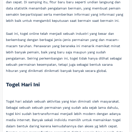
dan cepat. Di samping itu, fitur baru baru seperti undian langsung dan
data statistik menambah pengalaman bermain, yang membuat pemain
semakin berpartisipasi serta memberikan informasi yang informasi yang
lebih baik untuk mengambil keputusan saat bermain saat bermain ini.
Saat ini, togel online telah menjadi sebuah industri yang besar dan
berkembang dengan berbagai jenis-jenis permainan yang dan macam-
macam taruhan. Penawaran yang beraneka ini menarik memikat minat
lebih banyak pemain, baik yang baru saja maupun yang sudah
pengalaman. Seiring perkembangan ini, togel tidak hanya dilihat sebagai
sebuah permainan kesempatan, tetapi juga sebagai bentuk sarana
hiburan yang dinikmati dinikmati banyak banyak secara global.
Togel Hari Ini
Togel hari adalah sebuah aktivitas yang kian diminati oleh masyarakat.
Sebagai sebuah sebuah permainan yang sudah ada sejak lama dahulu,
togel kini sudah bertransformasi menjadi lebih modern dengan adanya
media internet. Banyak sekali individu memilih untuk memainkan togel
dalam bentuk daring karena kemudahannya dan akses yg lebih cepat.