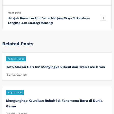
Next post
Jelajahi Keseruan Slot Demo Mahjong Ways 2: Panduan
Lengkap dan Strategi Menang!
Related Posts
August 1, 2026
Toto Macau Hari Ini: Menyingkap Hasil dan Tren Live Draw
Berita Games
July 31, 2026
Mengungkap Keunikan Rubah4d: Fenomena Baru di Dunia
Game
Berita Games