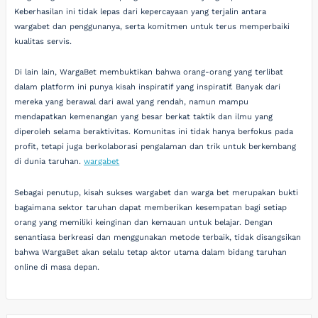
Keberhasilan ini tidak lepas dari kepercayaan yang terjalin antara
wargabet dan penggunanya, serta komitmen untuk terus memperbaiki
kualitas servis.
Di lain lain, WargaBet membuktikan bahwa orang-orang yang terlibat
dalam platform ini punya kisah inspiratif yang inspiratif. Banyak dari
mereka yang berawal dari awal yang rendah, namun mampu
mendapatkan kemenangan yang besar berkat taktik dan ilmu yang
diperoleh selama beraktivitas. Komunitas ini tidak hanya berfokus pada
profit, tetapi juga berkolaborasi pengalaman dan trik untuk berkembang
di dunia taruhan.
wargabet
Sebagai penutup, kisah sukses wargabet dan warga bet merupakan bukti
bagaimana sektor taruhan dapat memberikan kesempatan bagi setiap
orang yang memiliki keinginan dan kemauan untuk belajar. Dengan
senantiasa berkreasi dan menggunakan metode terbaik, tidak disangsikan
bahwa WargaBet akan selalu tetap aktor utama dalam bidang taruhan
online di masa depan.