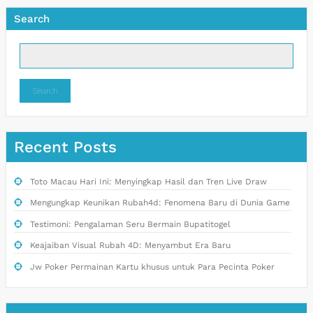
Search
Search
Recent Posts
Toto Macau Hari Ini: Menyingkap Hasil dan Tren Live Draw
Mengungkap Keunikan Rubah4d: Fenomena Baru di Dunia Game
Testimoni: Pengalaman Seru Bermain Bupatitogel
Keajaiban Visual Rubah 4D: Menyambut Era Baru
Jw Poker Permainan Kartu khusus untuk Para Pecinta Poker