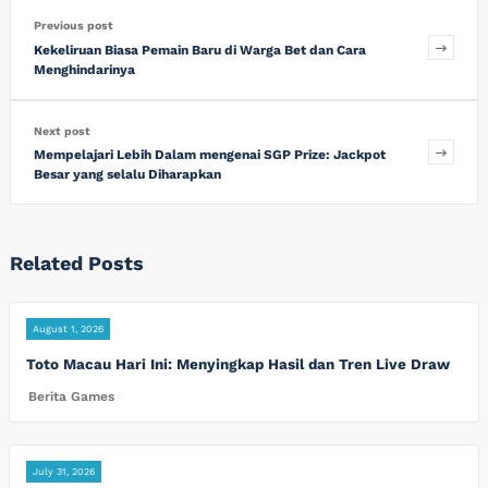
Previous post
Kekeliruan Biasa Pemain Baru di Warga Bet dan Cara
Menghindarinya
Next post
Mempelajari Lebih Dalam mengenai SGP Prize: Jackpot
Besar yang selalu Diharapkan
Related Posts
August 1, 2026
Toto Macau Hari Ini: Menyingkap Hasil dan Tren Live Draw
Berita Games
July 31, 2026