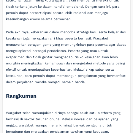
ketekunan dalam mengikuti anggaran, akan membantu mereka untuk
tidak terkena jatuh ke dalam kondisi emosional. Dengan cara ini, para
pemain dapat berpartisipasi secara lebih rasional dan menjaga
keseimbangan emosi selama permainan.
Pada akhirnya, keberanian dalam mencoba strategi baru serta belajar dari
kesalahan juga merupakan ciri khas peserta berhasil. Wargabet
menawarkan beragam game yang memungkinkan para peserta agar dapat
mengeksplorasi berbagai pendekatan. Peserta yang mau untuk
eksperimen dan tidak gentar menghadapi risiko kesalahan akan lebih
mungkin meningkatkan kemampuan dan mengetahui metode yang paling
efektif untuk mendapatkan keberhasilan. Melalui sikap sabar serta
ketekunan, para pemain dapat membangun pengalaman yang bermanfaat
dalam perjalanan mereka menjadi pemain handal.
Rangkuman
Wargabet telah menunjukkan dirinya sebagai salah satu platform yang
berhasil di sektor taruhan online. Melalui inovasi dan pelayanan yang
unggul, wargabet mampu menarik minat banyak pengguna untuk
bergabung dan merasakan pengalaman taruhan yang kepuasan.