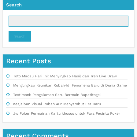
Search
Search
Recent Posts
Toto Macau Hari Ini: Menyingkap Hasil dan Tren Live Draw
Mengungkap Keunikan Rubah4d: Fenomena Baru di Dunia Game
Testimoni: Pengalaman Seru Bermain Bupatitogel
Keajaiban Visual Rubah 4D: Menyambut Era Baru
Jw Poker Permainan Kartu khusus untuk Para Pecinta Poker
Recent Comments