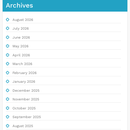
Archives
August 2026
July 2026
June 2026
May 2026
April 2026
March 2026
February 2026
January 2026
December 2025
November 2025
October 2025
September 2025
August 2025