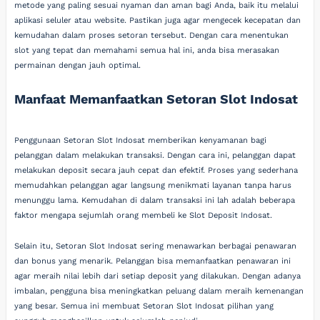
metode yang paling sesuai nyaman dan aman bagi Anda, baik itu melalui
aplikasi seluler atau website. Pastikan juga agar mengecek kecepatan dan
kemudahan dalam proses setoran tersebut. Dengan cara menentukan
slot yang tepat dan memahami semua hal ini, anda bisa merasakan
permainan dengan jauh optimal.
Manfaat Memanfaatkan Setoran Slot Indosat
Penggunaan Setoran Slot Indosat memberikan kenyamanan bagi
pelanggan dalam melakukan transaksi. Dengan cara ini, pelanggan dapat
melakukan deposit secara jauh cepat dan efektif. Proses yang sederhana
memudahkan pelanggan agar langsung menikmati layanan tanpa harus
menunggu lama. Kemudahan di dalam transaksi ini lah adalah beberapa
faktor mengapa sejumlah orang membeli ke Slot Deposit Indosat.
Selain itu, Setoran Slot Indosat sering menawarkan berbagai penawaran
dan bonus yang menarik. Pelanggan bisa memanfaatkan penawaran ini
agar meraih nilai lebih dari setiap deposit yang dilakukan. Dengan adanya
imbalan, pengguna bisa meningkatkan peluang dalam meraih kemenangan
yang besar. Semua ini membuat Setoran Slot Indosat pilihan yang