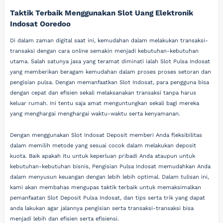
Taktik Terbaik Menggunakan Slot Uang Elektronik
Indosat Ooredoo
Di dalam zaman digital saat ini, kemudahan dalam melakukan transaksi-
transaksi dengan cara online semakin menjadi kebutuhan-kebutuhan
utama. Salah satunya jasa yang teramat diminati ialah Slot Pulsa Indosat
yang memberikan beragam kemudahan dalam proses proses setoran dan
pengisian pulsa. Dengan memanfaatkan Slot Indosat, para pengguna bisa
dengan cepat dan efisien sekali melaksanakan transaksi tanpa harus
keluar rumah. Ini tentu saja amat menguntungkan sekali bagi mereka
yang menghargai menghargai waktu-waktu serta kenyamanan.
Dengan menggunakan Slot Indosat Deposit memberi Anda fleksibilitas
dalam memilih metode yang sesuai cocok dalam melakukan deposit
kuota. Baik apakah itu untuk keperluan pribadi Anda ataupun untuk
kebutuhan-kebutuhan bisnis, Pengisian Pulsa Indosat memudahkan Anda
dalam menyusun keuangan dengan lebih lebih optimal. Dalam tulisan ini,
kami akan membahas mengupas taktik terbaik untuk memaksimalkan
pemanfaatan Slot Deposit Pulsa Indosat, dan tips serta trik yang dapat
anda lakukan agar jalannya pengisian serta transaksi-transaksi bisa
menjadi lebih dan efisien serta efisiensi.