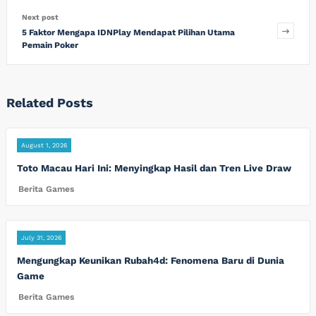
Next post
5 Faktor Mengapa IDNPlay Mendapat Pilihan Utama
Pemain Poker
Related Posts
August 1, 2026
Toto Macau Hari Ini: Menyingkap Hasil dan Tren Live Draw
Berita Games
July 31, 2026
Mengungkap Keunikan Rubah4d: Fenomena Baru di Dunia
Game
Berita Games