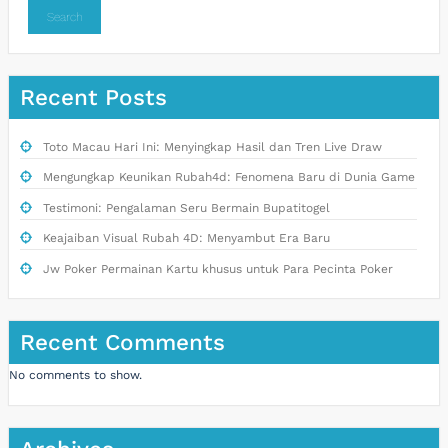
Search
Recent Posts
Toto Macau Hari Ini: Menyingkap Hasil dan Tren Live Draw
Mengungkap Keunikan Rubah4d: Fenomena Baru di Dunia Game
Testimoni: Pengalaman Seru Bermain Bupatitogel
Keajaiban Visual Rubah 4D: Menyambut Era Baru
Jw Poker Permainan Kartu khusus untuk Para Pecinta Poker
Recent Comments
No comments to show.