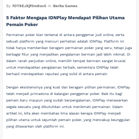
By
fOT8EJXjf0m8ov5
In
Berita Games
5 Faktor Mengapa IDNPlay Mendapat Pilihan Utama
Pemain Poker
Permainan poker kian terkenal di antara penggemar judi online, serta
sebuah platform yang mencuri perhatian adalah IDNPlay. Platform ini
tidak hanya memberikan beragam permainan poker yang seru, tetapi juga
berbagai fitur yang menjadikan pengalaman bermain jadi lebih nikmat. Di
dalam ranah perjudian online, memilih tempat bermain sangat krusial
untuk mendapatkan pengalaman terbaik, sementara IDNPlay telah
berhasil mendapatkan reputasi yang solid di antara pemain
Dengan eksistensinya yang kuat dan beragam pilihan permainan, IDNPlay
telah menjadi primadona di kalangan penggemar poker. Baik itu bagi
pemain baru maupun yang sudah berpengalaman, IDNPlay menawarkan
segala sesuatu yang dibutuhkan untuk menikmati permainan. Dalam
artikel ini, kita akan membahas lima alasan kenapa IDNPlay menjadi
pilihan utama untuk sejumlah pemain poker, yang mencakup keunggulan
yang ditawarkan oleh platform ini.