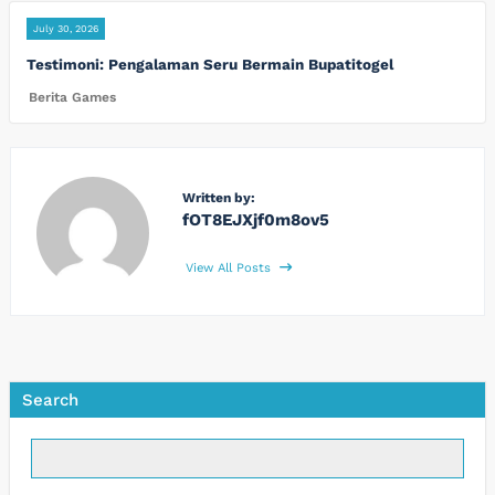
July 30, 2026
Testimoni: Pengalaman Seru Bermain Bupatitogel
Berita Games
Written by:
fOT8EJXjf0m8ov5
View All Posts
Search