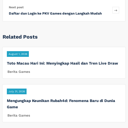
Next post
Daftar dan Login ke PKV Games dengan Langkah Mudah
Related Posts
August 1, 2026
Toto Macau Hari Ini: Menyingkap Hasil dan Tren Live Draw
Berita Games
July 31, 2026
Mengungkap Keunikan Rubah4d: Fenomena Baru di Dunia
Game
Berita Games