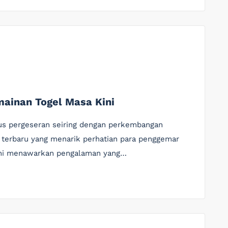
mainan Togel Masa Kini
ous pergeseran seiring dengan perkembangan
a terbaru yang menarik perhatian para penggemar
n ini menawarkan pengalaman yang…