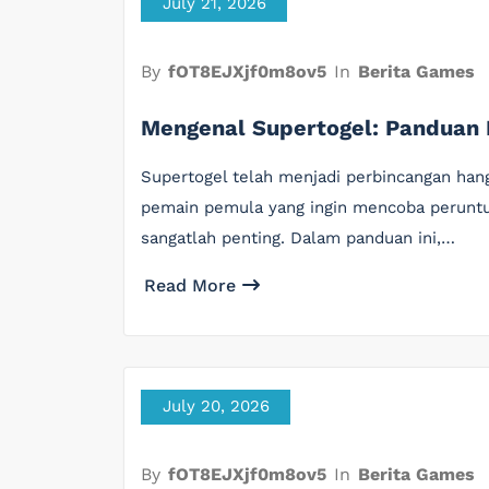
July 21, 2026
By
fOT8EJXjf0m8ov5
In
Berita Games
Mengenal Supertogel: Panduan
Supertogel telah menjadi perbincangan hanga
pemain pemula yang ingin mencoba perunt
sangatlah penting. Dalam panduan ini,…
Read More
July 20, 2026
By
fOT8EJXjf0m8ov5
In
Berita Games