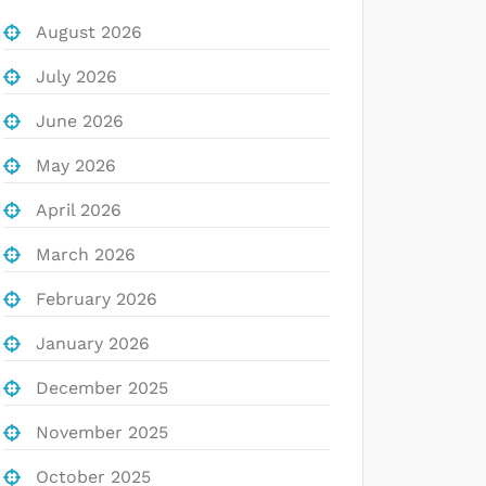
August 2026
July 2026
June 2026
May 2026
April 2026
March 2026
February 2026
January 2026
December 2025
November 2025
October 2025