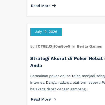
Read More
July 19, 2026
By
fOT8EJXjf0m8ov5
In
Berita Games
Strategi Akurat di Poker Heba
Anda
Permainan poker online telah menjadi sebag
internet. Dengan adanya platform seperti P
belakang dapat dengan gampang…
Read More