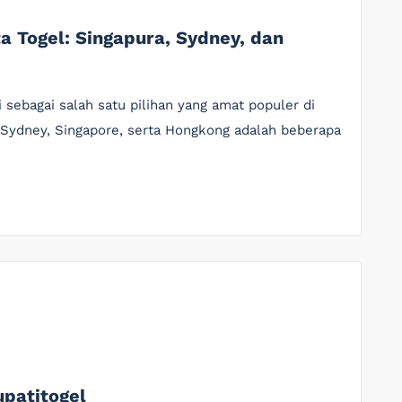
 Togel: Singapura, Sydney, dan
 sebagai salah satu pilihan yang amat populer di
 Sydney, Singapore, serta Hongkong adalah beberapa
patitogel