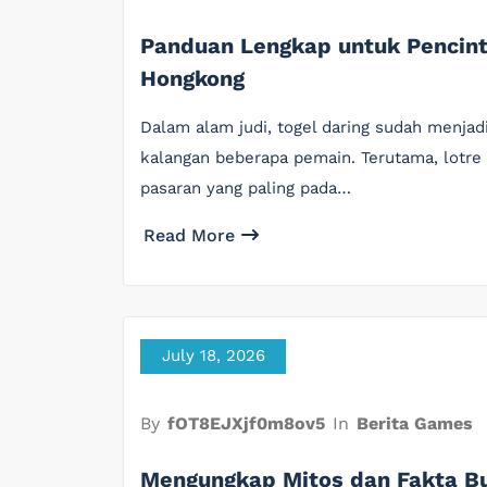
Panduan Lengkap untuk Pencinta
Hongkong
Dalam alam judi, togel daring sudah menjadi
kalangan beberapa pemain. Terutama, lotre
pasaran yang paling pada…
Read More
July 18, 2026
By
fOT8EJXjf0m8ov5
In
Berita Games
Mengungkap Mitos dan Fakta Bu