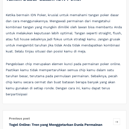
Ketika bermain IDN Poker, krusial untuk memahami tangan poker dasar
dan cara menggunakannya. Mengawali permainan dari mengetahui
kombinasi tangan yang mungkin dimiliki oleh lawan bisa membantu Anda
untuk melakukan keputusan lebih optimal. Tangan seperti straight, flush,
atau full house sebaiknya jadi fokus untuk strategi kamu. Jangan grusak
untuk mengambil taruhan jika tidak Anda tidak mendapatkan kombinasi
kuat. Selalu tinjau situasi dan posisi kamu di meja.
Pengelolaan chip merupakan elemen kunci pada permainan poker online.
Pastikan kamu tidak mempertaruhkan semua chip kamu dalam satu
taruhan besar, terutama pada permulaan permainan. Sebaiknya, pecah
chip kamu secara cermat dan buat batasan berapa banyak yang akan
kamu gunakan di setiap ronde. Dengan cara ini, kamu dapat terus
berpartisipasi
Previous post
Togel Online: Tren yang Menggetarkan Dunia Permainan