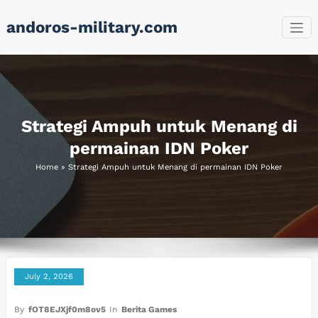
Skip
andoros-military.com
to
content
Strategi Ampuh untuk Menang di
permainan IDN Poker
Home
»
Strategi Ampuh untuk Menang di permainan IDN Poker
July 2, 2026
By
fOT8EJXjf0m8ov5
In
Berita Games