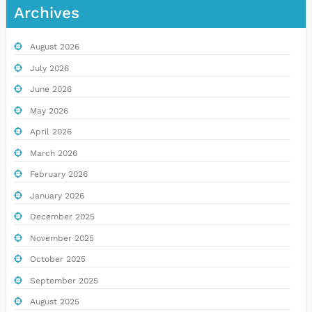
Archives
August 2026
July 2026
June 2026
May 2026
April 2026
March 2026
February 2026
January 2026
December 2025
November 2025
October 2025
September 2025
August 2025