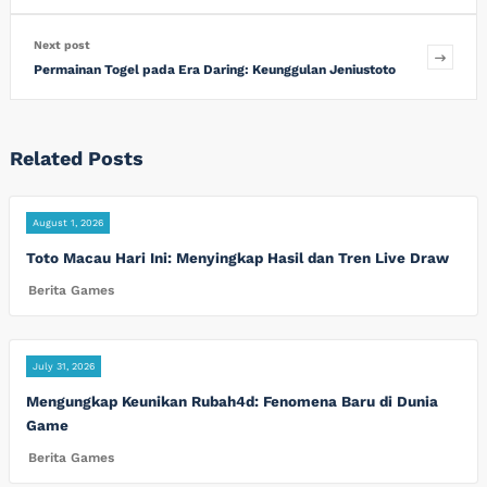
Next post
Permainan Togel pada Era Daring: Keunggulan Jeniustoto
Related Posts
August 1, 2026
Toto Macau Hari Ini: Menyingkap Hasil dan Tren Live Draw
Berita Games
July 31, 2026
Mengungkap Keunikan Rubah4d: Fenomena Baru di Dunia
Game
Berita Games