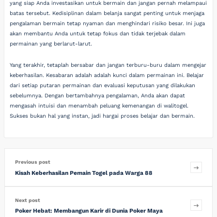
yang siap Anda investasikan untuk bermain dan jangan pernah melampaui
batas tersebut. Kedisiplinan dalam belanja sangat penting untuk menjaga
pengalaman bermain tetap nyaman dan menghindari risiko besar. Ini juga
akan membantu Anda untuk tetap fokus dan tidak terjebak dalam
permainan yang berlarut-larut.
Yang terakhir, tetaplah bersabar dan jangan terburu-buru dalam mengejar
keberhasilan. Kesabaran adalah adalah kunci dalam permainan ini. Belajar
dari setiap putaran permainan dan evaluasi keputusan yang dilakukan
sebelumnya. Dengan bertambahnya pengalaman, Anda akan dapat
mengasah intuisi dan menambah peluang kemenangan di walitogel.
Sukses bukan hal yang instan, jadi hargai proses belajar dan bermain.
Previous post
Kisah Keberhasilan Pemain Togel pada Warga 88
Next post
Poker Hebat: Membangun Karir di Dunia Poker Maya