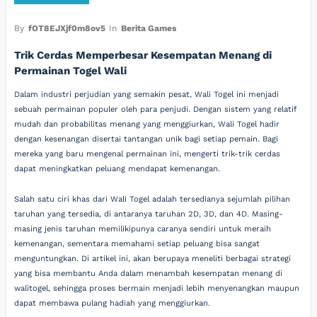
By
fOT8EJXjf0m8ov5
In
Berita Games
Trik Cerdas Memperbesar Kesempatan Menang di
Permainan Togel Wali
Dalam industri perjudian yang semakin pesat, Wali Togel ini menjadi
sebuah permainan populer oleh para penjudi. Dengan sistem yang relatif
mudah dan probabilitas menang yang menggiurkan, Wali Togel hadir
dengan kesenangan disertai tantangan unik bagi setiap pemain. Bagi
mereka yang baru mengenal permainan ini, mengerti trik-trik cerdas
dapat meningkatkan peluang mendapat kemenangan.
Salah satu ciri khas dari Wali Togel adalah tersedianya sejumlah pilihan
taruhan yang tersedia, di antaranya taruhan 2D, 3D, dan 4D. Masing-
masing jenis taruhan memilikipunya caranya sendiri untuk meraih
kemenangan, sementara memahami setiap peluang bisa sangat
menguntungkan. Di artikel ini, akan berupaya meneliti berbagai strategi
yang bisa membantu Anda dalam menambah kesempatan menang di
walitogel, sehingga proses bermain menjadi lebih menyenangkan maupun
dapat membawa pulang hadiah yang menggiurkan.