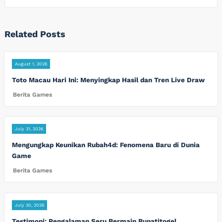
Related Posts
August 1, 2026
Toto Macau Hari Ini: Menyingkap Hasil dan Tren Live Draw
Berita Games
July 31, 2026
Mengungkap Keunikan Rubah4d: Fenomena Baru di Dunia
Game
Berita Games
July 30, 2026
Testimoni: Pengalaman Seru Bermain Bupatitogel