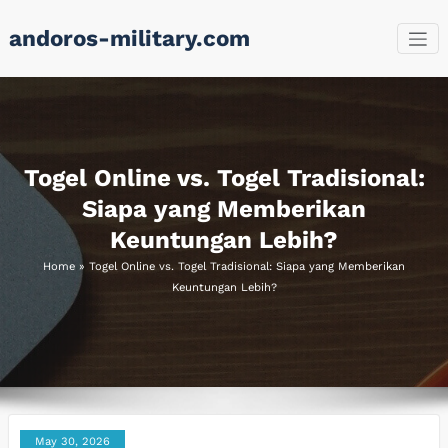
Skip
andoros-military.com
to
content
Togel Online vs. Togel Tradisional:
Siapa yang Memberikan
Keuntungan Lebih?
Home
»
Togel Online vs. Togel Tradisional: Siapa yang Memberikan
Keuntungan Lebih?
May 30, 2026