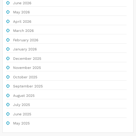
June 2026
May 2026
April 2026
March 2026
February 2026
January 2026
December 2025
November 2025
October 2025
September 2025
August 2025
July 2025
June 2025
May 2025