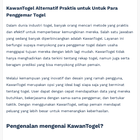
KawanTogel Alternatif Praktis untuk Untuk Para
Penggemar Togel
Dalam dunia industri togel, banyak orang mencari metode yang praktis
dan efektif untuk memperbesar kemungkinan mereka. Salah satu jawaban
yang sedang banyak diperbincangkan adalah KawanTogel. Layanan ini
berfungsi supaya menyokong para penggemar togel dalam usaha
menggapai tujuan mereka dengan lebih lagi mudah. KawanTogel tidak
hanya menghadirkan data terkini tentang rekap togel, namun juga serta
beragam prediksi yang bisa menyokong pilihan pemain.
Melalui kemampuan yang inovatif dan desain yang ramah pengguna,
KawanTogel merupakan opsi yang ideal bagi siapa saja yang berminat
tentang togel. User dapat dengan cepat mendapatkan data yang mereka
butuhkan, bekerjasama dengan sama-sama penggemar, dan bertukar
taktik. Dengan menggunakan KawanTogel, setiap pemain mendapat
peluang yang lebih besar untuk memenangkan keberhasilan.
Pengenalan mengenai KawanTogel?