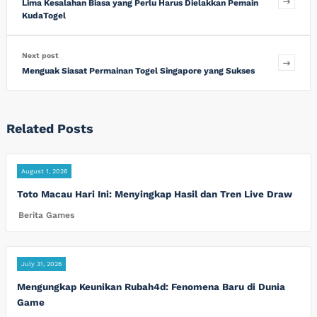
Lima Kesalahan Biasa yang Perlu Harus Dielakkan Pemain
KudaTogel
Next post
Menguak Siasat Permainan Togel Singapore yang Sukses
Related Posts
August 1, 2026
Toto Macau Hari Ini: Menyingkap Hasil dan Tren Live Draw
Berita Games
July 31, 2026
Mengungkap Keunikan Rubah4d: Fenomena Baru di Dunia
Game