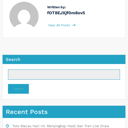
Written by:
fOT8EJXjf0m8ov5
View All Posts
Search
Search
Recent Posts
Toto Macau Hari Ini: Menyingkap Hasil dan Tren Live Draw