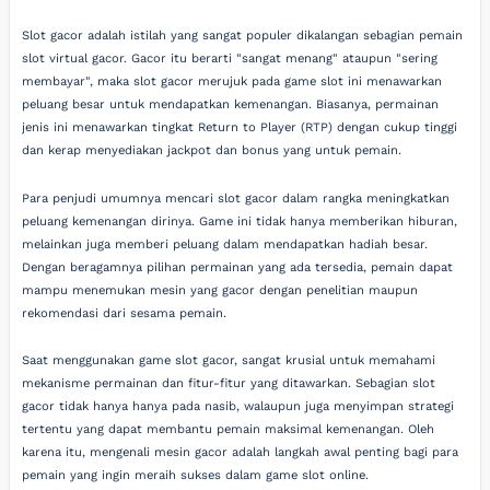
Slot gacor adalah istilah yang sangat populer dikalangan sebagian pemain
slot virtual gacor. Gacor itu berarti "sangat menang" ataupun "sering
membayar", maka slot gacor merujuk pada game slot ini menawarkan
peluang besar untuk mendapatkan kemenangan. Biasanya, permainan
jenis ini menawarkan tingkat Return to Player (RTP) dengan cukup tinggi
dan kerap menyediakan jackpot dan bonus yang untuk pemain.
Para penjudi umumnya mencari slot gacor dalam rangka meningkatkan
peluang kemenangan dirinya. Game ini tidak hanya memberikan hiburan,
melainkan juga memberi peluang dalam mendapatkan hadiah besar.
Dengan beragamnya pilihan permainan yang ada tersedia, pemain dapat
mampu menemukan mesin yang gacor dengan penelitian maupun
rekomendasi dari sesama pemain.
Saat menggunakan game slot gacor, sangat krusial untuk memahami
mekanisme permainan dan fitur-fitur yang ditawarkan. Sebagian slot
gacor tidak hanya hanya pada nasib, walaupun juga menyimpan strategi
tertentu yang dapat membantu pemain maksimal kemenangan. Oleh
karena itu, mengenali mesin gacor adalah langkah awal penting bagi para
pemain yang ingin meraih sukses dalam game slot online.