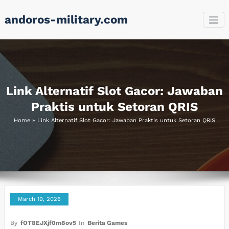
Skip
andoros-military.com
to
content
Link Alternatif Slot Gacor: Jawaban
Praktis untuk Setoran QRIS
Home
»
Link Alternatif Slot Gacor: Jawaban Praktis untuk Setoran QRIS
March 19, 2026
By
fOT8EJXjf0m8ov5
In
Berita Games