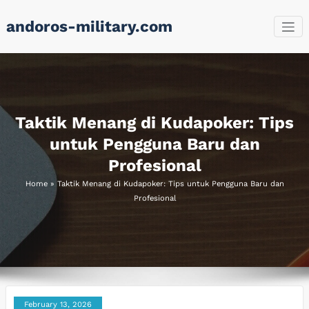
Skip
andoros-military.com
to
content
Taktik Menang di Kudapoker: Tips
untuk Pengguna Baru dan
Profesional
Home
»
Taktik Menang di Kudapoker: Tips untuk Pengguna Baru dan
Profesional
February 13, 2026