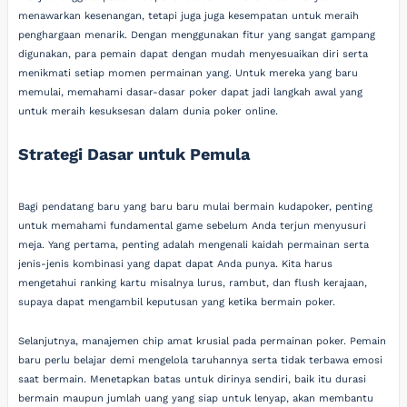
menawarkan kesenangan, tetapi juga juga kesempatan untuk meraih
penghargaan menarik. Dengan menggunakan fitur yang sangat gampang
digunakan, para pemain dapat dengan mudah menyesuaikan diri serta
menikmati setiap momen permainan yang. Untuk mereka yang baru
memulai, memahami dasar-dasar poker dapat jadi langkah awal yang
untuk meraih kesuksesan dalam dunia poker online.
Strategi Dasar untuk Pemula
Bagi pendatang baru yang baru baru mulai bermain kudapoker, penting
untuk memahami fundamental game sebelum Anda terjun menyusuri
meja. Yang pertama, penting adalah mengenali kaidah permainan serta
jenis-jenis kombinasi yang dapat dapat Anda punya. Kita harus
mengetahui ranking kartu misalnya lurus, rambut, dan flush kerajaan,
supaya dapat mengambil keputusan yang ketika bermain poker.
Selanjutnya, manajemen chip amat krusial pada permainan poker. Pemain
baru perlu belajar demi mengelola taruhannya serta tidak terbawa emosi
saat bermain. Menetapkan batas untuk dirinya sendiri, baik itu durasi
bermain maupun jumlah uang yang siap untuk lenyap, akan membantu