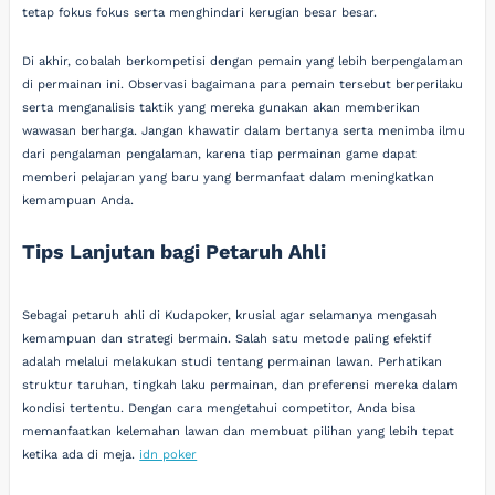
tetap fokus fokus serta menghindari kerugian besar besar.
Di akhir, cobalah berkompetisi dengan pemain yang lebih berpengalaman
di permainan ini. Observasi bagaimana para pemain tersebut berperilaku
serta menganalisis taktik yang mereka gunakan akan memberikan
wawasan berharga. Jangan khawatir dalam bertanya serta menimba ilmu
dari pengalaman pengalaman, karena tiap permainan game dapat
memberi pelajaran yang baru yang bermanfaat dalam meningkatkan
kemampuan Anda.
Tips Lanjutan bagi Petaruh Ahli
Sebagai petaruh ahli di Kudapoker, krusial agar selamanya mengasah
kemampuan dan strategi bermain. Salah satu metode paling efektif
adalah melalui melakukan studi tentang permainan lawan. Perhatikan
struktur taruhan, tingkah laku permainan, dan preferensi mereka dalam
kondisi tertentu. Dengan cara mengetahui competitor, Anda bisa
memanfaatkan kelemahan lawan dan membuat pilihan yang lebih tepat
ketika ada di meja.
idn poker