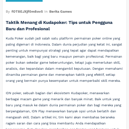
By
fOT8EJXjf0m8ov5
In
Berita Games
Taktik Menang di Kudapoker: Tips untuk Pengguna
Baru dan Profesional
Kuda Poker sudah jadi salah satu platform permainan poker online yang
paling digemari di Indonesia. Dalam dunia perjudian yang ketat ini, sangat
penting untuk mempunyai strategi yang tepat agar dapat mendapatkan
kemenangan, baik bagi yang baru maupun pemain profesional. Permainan
poker bukan sekedar game keberuntungan, tetapi juga memerlukan skill,
analisis, dan kepandaian dalam mengambil keputusan. Dengan memahami
dinamika permainan game dan menerapkan taktik yang efektif, setiap
orang yang bermain punya kesempatan untuk memperbaiki skill mereka.
IDN poker, sebuah bagian dari ekosistem Kudapoker, menawarkan
berbagai macam game yang menarik dan banyak minat. Baik untuk yang
baru yang masuk ke dalam dunia permainan poker dan bagi mereka yang
berpengalaman, IDN Play menawarkan banyak opsi untuk berlatih dan
mengasah skill. Dalam artikel ini, tim kami akan membahas beraneka
ragam saran dan cara yang bisa membantu Anda mendapatkan