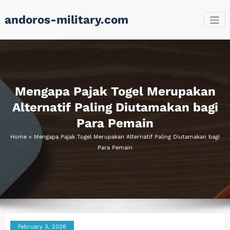
Skip
andoros-military.com
to
content
Mengapa Pajak Togel Merupakan
Alternatif Paling Diutamakan bagi
Para Pemain
Home
»
Mengapa Pajak Togel Merupakan Alternatif Paling Diutamakan bagi
Para Pemain
February 3, 2026