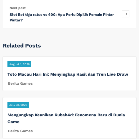
Next post
Slot Bet tiga ratus vs 400: Apa Perlu Dipilih Pemain Pintar
Pintar?
Related Posts
August 1, 2026
Toto Macau Hari Ini: Menyingkap Hasil dan Tren Live Draw
Berita Games
July 31, 2026
Mengungkap Keunikan Rubah4d: Fenomena Baru di Dunia
Game
Berita Games