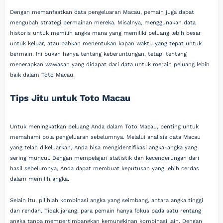
Dengan memanfaatkan data pengeluaran Macau, pemain juga dapat
mengubah strategi permainan mereka. Misalnya, menggunakan data
historis untuk memilih angka mana yang memiliki peluang lebih besar
untuk keluar, atau bahkan menentukan kapan waktu yang tepat untuk
bermain. Ini bukan hanya tentang keberuntungan, tetapi tentang
menerapkan wawasan yang didapat dari data untuk meraih peluang lebih
baik dalam Toto Macau.
Tips Jitu untuk Toto Macau
Untuk meningkatkan peluang Anda dalam Toto Macau, penting untuk
memahami pola pengeluaran sebelumnya. Melalui analisis data Macau
yang telah dikeluarkan, Anda bisa mengidentifikasi angka-angka yang
sering muncul. Dengan mempelajari statistik dan kecenderungan dari
hasil sebelumnya, Anda dapat membuat keputusan yang lebih cerdas
dalam memilih angka.
Selain itu, pilihlah kombinasi angka yang seimbang, antara angka tinggi
dan rendah. Tidak jarang, para pemain hanya fokus pada satu rentang
angka tanpa mempertimbangkan kemungkinan kombinasi lain. Dengan