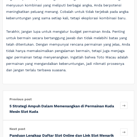
menyusun kombinasi yang meliputi berbagai angka, Anda berpotensi
meningkatkan peluang menang. Cobalah untuk tidak terjebak pada angka
keberuntungan yang sama setiap kali, tetapi eksplorasi kombinasi baru.
Terakhir, jangan lupa untuk mengatur budget permainan Anda. Penting
untuk bermain secara bertanggung jawab dan tidak melebihi batas yang
telah ditentukan. Dengan mempunyai rencana permainan yang jelas, Anda
tidak hanya memaksimalkan pengalaman bermain, tetapi juga menjaga
agar permainan tetap menyenangkan. Ingatlah bahwa Toto Macau adalah
permainan yang mengandalkan keberuntungan, jadi nikmati prosesnya
dan jangan terlalu terbawa suasana.
Previous post
5 Strategi Ampuh Dalam Memenangkan di Permainan Kuda
Mesin Slot Kuda
Next post
Panduan Lengkap Daftar Slot Online dan Link Slot Menarik