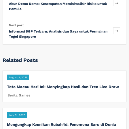
Akun Demo Demo: Kesempatan Meminimalisir Risiko untuk
Pemula
Next post
Informasi SGP Terbaru: Analisis dan Gaya untuk Permainan
Togel Singapore
Related Posts
August 1, 2026
Toto Macau Hari Ini: Menyingkap Hasil dan Tren Live Draw
Berita Games
July 31, 2026
Mengungkap Keunikan Rubah4d: Fenomena Baru di Dunia