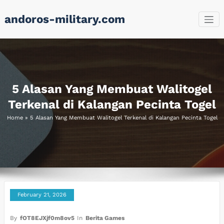
Skip
andoros-military.com
to
content
5 Alasan Yang Membuat Walitogel
Terkenal di Kalangan Pecinta Togel
Home
»
5 Alasan Yang Membuat Walitogel Terkenal di Kalangan Pecinta Togel
February 21, 2026
By
fOT8EJXjf0m8ov5
In
Berita Games