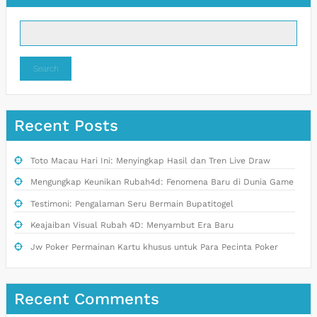
Search
Recent Posts
Toto Macau Hari Ini: Menyingkap Hasil dan Tren Live Draw
Mengungkap Keunikan Rubah4d: Fenomena Baru di Dunia Game
Testimoni: Pengalaman Seru Bermain Bupatitogel
Keajaiban Visual Rubah 4D: Menyambut Era Baru
Jw Poker Permainan Kartu khusus untuk Para Pecinta Poker
Recent Comments