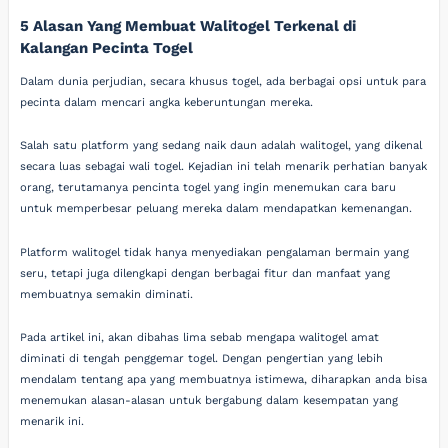
5 Alasan Yang Membuat Walitogel Terkenal di
Kalangan Pecinta Togel
Dalam dunia perjudian, secara khusus togel, ada berbagai opsi untuk para
pecinta dalam mencari angka keberuntungan mereka.
Salah satu platform yang sedang naik daun adalah walitogel, yang dikenal
secara luas sebagai wali togel. Kejadian ini telah menarik perhatian banyak
orang, terutamanya pencinta togel yang ingin menemukan cara baru
untuk memperbesar peluang mereka dalam mendapatkan kemenangan.
Platform walitogel tidak hanya menyediakan pengalaman bermain yang
seru, tetapi juga dilengkapi dengan berbagai fitur dan manfaat yang
membuatnya semakin diminati.
Pada artikel ini, akan dibahas lima sebab mengapa walitogel amat
diminati di tengah penggemar togel. Dengan pengertian yang lebih
mendalam tentang apa yang membuatnya istimewa, diharapkan anda bisa
menemukan alasan-alasan untuk bergabung dalam kesempatan yang
menarik ini.