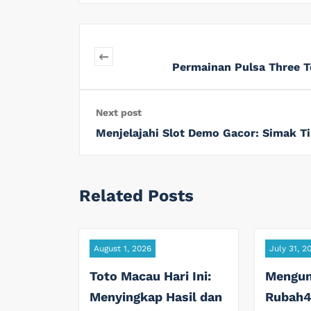
Permainan Pulsa Three 
Next post
Menjelajahi Slot Demo Gacor: Simak Ti
Related Posts
August 1, 2026
July 31, 2
Toto Macau Hari Ini:
Mengun
Menyingkap Hasil dan
Rubah4