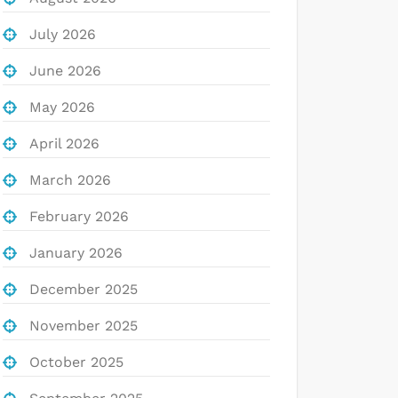
July 2026
June 2026
May 2026
April 2026
March 2026
February 2026
January 2026
December 2025
November 2025
October 2025