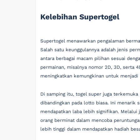
Kelebihan Supertogel
Supertogel menawarkan pengalaman bermain
Salah satu keunggulannya adalah jenis perm
antara berbagai macam pilihan sesuai denga
permainan, misalnya nomor 2D, 3D, serta 4D
meningkatkan kemungkinan untuk menjadi
Di samping itu, togel super juga terkemuka
dibandingkan pada lotto biasa. Ini menarik
mendapatkan laba lebih signifikan. Melalui 
orang berminat dalam mencoba peruntungan
lebih tinggi dalam mendapatkan hadiah bes