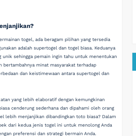
enjanjikan?
ermainan togel, ada beragam pilihan yang tersedia
igunakan adalah supertogel dan togel biasa. Keduanya
g unik sehingga pemain ingin tahu untuk menentukan
h bertambahnya minat masyarakat terhadap
erbedaan dan keistimewaan antara supertogel dan
tan yang lebih elaboratif dengan kemungkinan
el biasa cenderung sederhana dan dipahami oleh orang
l lebih menjanjikan dibandingkan toto biasa? Dalam
pek dari kedua jenis togel ini untuk menolong Anda
engan preferensi dan strategi bermain Anda.