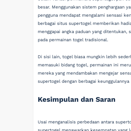
besar. Menggunakan sistem penghargaan yan
pengguna mendapat mengalami sensasi kem
berbagai situs supertogel memberikan hadi
menggapai angka paduan yang ditentukan, s
pada permainan togel tradisional.
Di sisi lain, togel biasa mungkin lebih se
memasuki bidang togel, permainan ini merup
mereka yang mendambakan mengejar sensasi
supertogel dengan berbagai keunggulannya pa
Kesimpulan dan Saran
Usai menganalisis perbedaan antara superto
supertogel menawarkan kesempatan yang l