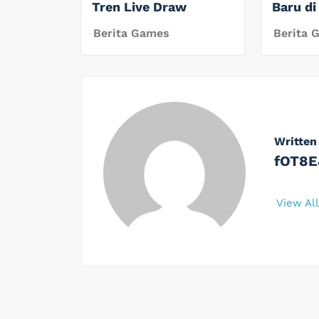
Tren Live Draw
Baru d
Berita Games
Berita 
Written
fOT8E
View Al