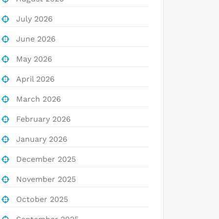
July 2026
June 2026
May 2026
April 2026
March 2026
February 2026
January 2026
December 2025
November 2025
October 2025