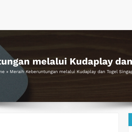
ungan melalui Kudaplay dan
me
»
Meraih Keberuntungan melalui Kudaplay dan Togel Singa