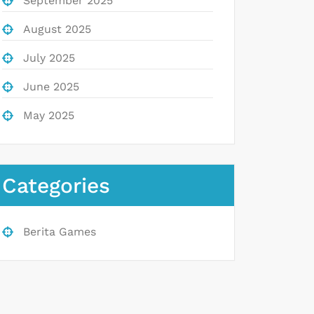
September 2025
August 2025
July 2025
June 2025
May 2025
Categories
Berita Games