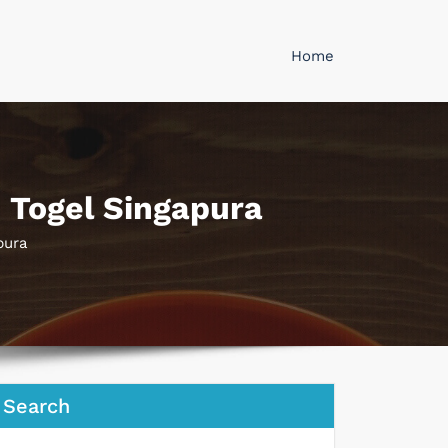
Home
 Togel Singapura
pura
Search