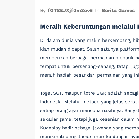
By
fOT8EJXjf0m8ov5
In
Berita Games
Meraih Keberuntungan melalui 
Di dalam dunia yang makin berkembang, hi
kian mudah didapat. Salah satunya platform
memberikan berbagai permainan menarik ba
tempat untuk bersenang-senang, tetapi ju
meraih hadiah besar dari permainan yang ini
Togel SGP, maupun lotre SGP, adalah sebagi
Indonesia. Melalui metode yang jelas serta
setiap orang agar mencoba nasibnya. Banya
sekadar game, tetapi juga kesenian dalam 
Kudaplay hadir sebagai jawaban yang memp
menikmati pengalaman mereka dengan nya