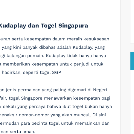
Kudaplay dan Togel Singapura
buran serta kesempatan dalam meraih kesuksesan
 yang kini banyak dibahas adalah Kudaplay, yang
gi kalangan pemain. Kudaplay tidak hanya hanya
ga memberikan kesempatan untuk penjudi untuk
 hadirkan, seperti togel SGP.
an jenis permainan yang paling digemari di Negeri
 fair, togel Singapore menawarkan kesempatan bagi
k sekali yang percaya bahwa ikut togel bukan hanya
menaksir nomor-nomor yang akan muncul. Di sini
ermudah para pecinta togel untuk memainkan dan
man serta aman.