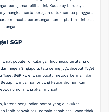
engan beragaman pilihan ini, Kudaplay berupaya
enyenangkan serta beragam untuk semua pengguna.
rharap mencoba peruntungan kamu, platform ini bisa
ualangan.
gel SGP
i amat populer di kalangan Indonesia, terutama di
 dari negeri Singapura, lalu sering juga disebut Togel
da Togel SGP karena simplicity metode bermain dan
Setiap harinya, nomor yang keluar diumumkan
nebak nomor mana akan muncul.
an, karena pengundian nomor yang dilakukan
an lebih banyak bagi pemain sebab hasil yang tidak