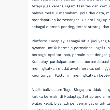
tetapi juga karena ragam fasilitas dan ke
bahwa melalui memahami pola dan data, m
mendapatkan kemenangan. Dalam lingkup per
sebagai elemen penting, tetapi strategi dan 
Platform Kudaplay, sebagai situs judi yan
nyaman untuk bermain permainan Togel Sing
berbagai opsi taruhan, pemain bisa denga
Kudaplay, partisipan pun bisa berpartisipas
meningkatkan modal awal mereka, sehingga
keuntungan. Faktor ini meningkatkan keper
Nasib baik dalam Togel Singapura tidak han
ketika bermain di Kudaplay. Setiap undian
walau kecil, bisa jadi penyemangat untuk la