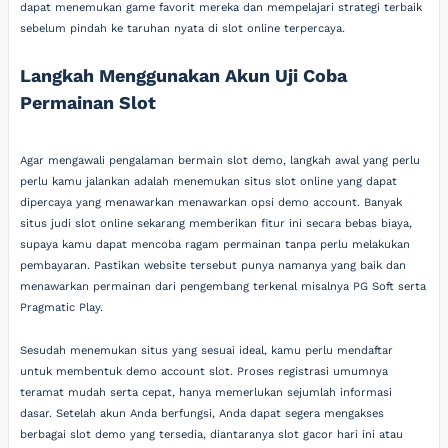
dapat menemukan game favorit mereka dan mempelajari strategi terbaik
sebelum pindah ke taruhan nyata di slot online terpercaya.
Langkah Menggunakan Akun Uji Coba
Permainan Slot
Agar mengawali pengalaman bermain slot demo, langkah awal yang perlu
perlu kamu jalankan adalah menemukan situs slot online yang dapat
dipercaya yang menawarkan menawarkan opsi demo account. Banyak
situs judi slot online sekarang memberikan fitur ini secara bebas biaya,
supaya kamu dapat mencoba ragam permainan tanpa perlu melakukan
pembayaran. Pastikan website tersebut punya namanya yang baik dan
menawarkan permainan dari pengembang terkenal misalnya PG Soft serta
Pragmatic Play.
Sesudah menemukan situs yang sesuai ideal, kamu perlu mendaftar
untuk membentuk demo account slot. Proses registrasi umumnya
teramat mudah serta cepat, hanya memerlukan sejumlah informasi
dasar. Setelah akun Anda berfungsi, Anda dapat segera mengakses
berbagai slot demo yang tersedia, diantaranya slot gacor hari ini atau