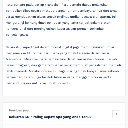
keterbukaan pada setiap transaksi. Para pemain dapat melakukan
pembelian tiket secara metode dengan aman pembayarannya dan aman,
serta mendapatkan akses untuk melihat undian secara transparan. Ini
mengurangi kemungkinan penipuan yang lama terjadi dalam sistem
konvensional dan meningkatkan kepercayaan pemain terhadap
penyelenggara.
Selain itu, supertogel dalam format digital juga memungkinkan untuk
mengenalkan fitur-fitur baru baru yang tidak tersedia dalam versi
tradisional. Misalnya, para pemain kini dapat merasakan bonus, hadiah
besar progresif, dan game tambahan yang membuat pengalaman menjadi
lebih menarik. Melalui inovasi ini, togel daring tidak hanya hanya sebuah
permainan, tetapi juga bentuk hiburan yang menggembirakan serta
menguntungkan untuk sejumlah individu.
Previous post
Keluaran SGP Paling Cepat: Apa yang Anda Tahu?