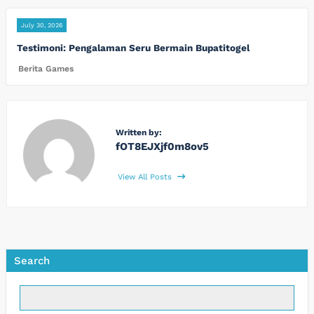
July 30, 2026
Testimoni: Pengalaman Seru Bermain Bupatitogel
Berita Games
Written by:
fOT8EJXjf0m8ov5
View All Posts
Search