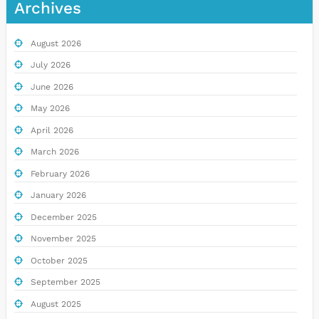
Archives
August 2026
July 2026
June 2026
May 2026
April 2026
March 2026
February 2026
January 2026
December 2025
November 2025
October 2025
September 2025
August 2025