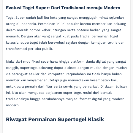
Evolusi Togel Super: Dari Tradisional menuju Modern
Togel Super sudah jadi ibu kota yang sangat menggugah minat sejumlah
orang di Indonesia. Permainan ini ini populer karena memberikan peluang
dalam meraih nomor keberuntungan serta potensi hadiah yang sangat
menarik. Dengan akar yang sangat kuat pada tradisi permainan togel
kclassic, supertogel telah berevolusi sejalan dengan kemajuan teknis dan
transformasi perilaku publik.
Mulai dari modifikasi sederhana hingga platform dunia digital yang sangat
canggih, supertogel sekarang dapat diakses dengan mudah dengan mudah
via perangkat seluler dan komputer. Perpindahan ini tidak hanya bukan
memberikan kenyamanan, tetapi juga menyediakan kesempatan baru
untuk para pemain dari fitur serta servis yang bervariasi. Di dalam tulisan
ini, kita akan mengupas perjalanan super togel mulai dari bentuk
tradisionalnya hingga perubahannya menjadi format digital yang modern
modern.
Riwayat Permainan Supertogel Klasik