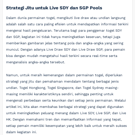
Strategi Jitu untuk Live SDY dan SGP Pools
Dalam dunia permainan togel, mengikuti live draw atau undian langsung
adalah salah satu cara paling efisien untuk mendapatkan informasi terkini
mengenai hasil pengeluaran. Terutama bagi para penggemar togel SDY
dan SGP, kegiatan ini tidak hanya meningkatkan keseruan, tetapi juga
memberikan gambaran jelas tentang pola dan angka-angka yang sering
muncul. Dengan adanya Live Draw SDY dan Live Draw SGP, para pemain
bisa dengan mudah mengetahui hasil terkini secara real-time serta
menganalisis angka-angka tersebut.
Namun, untuk meraih kemenangan dalam permainan togel, diperlukan
strategi yang jitu dan pemahaman mendalam tentang berbagai jenis
undian. Togel Hongkong, Togel Singapore, dan Togel Sydney masing-
masing memiliki karakteristiknya sendiri, sehingga penting untuk
mengenali perbedaan serta keunikan dari setiap jenis permainan. Melalui
artikel ini, kita akan membahas berbagai strategi yang dapat digunakan
untuk meningkatkan peluang menang dalam Live SDY, Live SGP, dan Live
HK. Dengan memahami tren dan memanfaatkan informasi yang tepat,
setiap pemain memiliki kesempatan yang lebih baik untuk meraih sukses
dalam kegiatan ini.