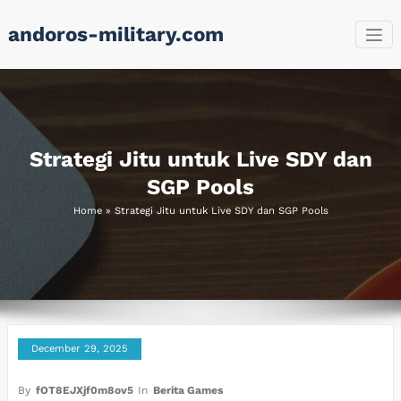
Skip
andoros-military.com
to
content
Strategi Jitu untuk Live SDY dan
SGP Pools
Home
»
Strategi Jitu untuk Live SDY dan SGP Pools
December 29, 2025
By
fOT8EJXjf0m8ov5
In
Berita Games