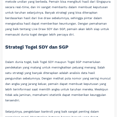
metode undian yang berbeda. Pemain bisa mengikuti hasil dari Singapura
secara real-time, dan ini sangat membantu dalam membuat keputusan
untuk taruhan selanjutnya. Banyak strategi yang bisa diterapkan
berdasarkan hasil dari live draw sebelumnya, sehingga pintar dalam
menganalisa hasil dapat memberikan keuntungan. Dengan pemahaman
yang baik tentang Live Draw SDY dan SGP, pemain akan lebih siap untuk
memasuki dunia togel dengan lebih percaya diri.
Strategi Togel SDY dan SGP
Dalam dunia togel, baik Togel SDY maupun Togel SGP memerlukan
pendekatan yang matang untuk meningkatkan peluang menang. Salah
satu strategi yang banyak diterapkan adalah analisis data hasil
pengundian sebelumnya. Dengan melihat pola nomor yang sering muncul
dan angka yang jarang keluar, pemain dapat membuat keputusan yang
lebih terinformasi saat memilih angka untuk taruhan mereka. Meskipun
tidak ada jaminan, memahami statistik dapat memberikan keunggulan
tersendiri.
Selanjutnya, pengelolaan bankroll yang baik sangat penting dalam