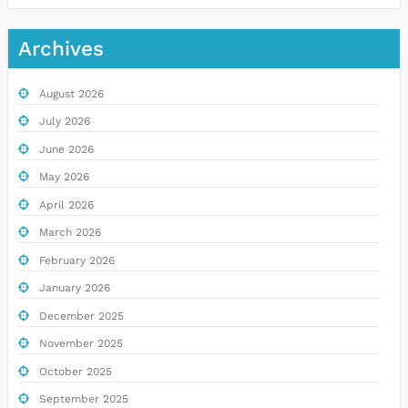
Archives
August 2026
July 2026
June 2026
May 2026
April 2026
March 2026
February 2026
January 2026
December 2025
November 2025
October 2025
September 2025