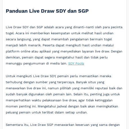
Panduan Live Draw SDY dan SGP
Live Draw SDY dan SGP adalah acara yang dinanti-nanti oleh para pecinta
togel. Acara ini memberikan kesempatan untuk melihat hasil undian
secara langsung, yang dapat menambah pengalaman bermain togel
menjadi lebih menarik. Peserta dapat mengikuti hasil undian melalui
platform online atau aplikasi yang menyediakan layanan live draw. Dengan
demikian, pemain dapat segera mengetahui hasil dan tidak perlu
menunggu pengumuman di media lain.
SDY Pools
Untuk mengikuti Live Draw SDY, pemain perlu memastikan mereka
terhubung dengan sumber yang terpercaya. Banyak situs yang
menawarkan live draw ini, namun pilihlah yang memiliki reputasi baik dan
sudah banyak digunakan oleh pemain lain. Selain itu, penting juga untuk
memperhatikan waktu pelaksanaan live draw, agar tidak ketinggalan
momen penting ini. Mengetahui jadwal dengan baik akan meningkatkan
peluang pemain untuk terlibat dalam setiap undian.
Sementara itu, Live Draw SGP menawarkan keseruan yang sama dengan