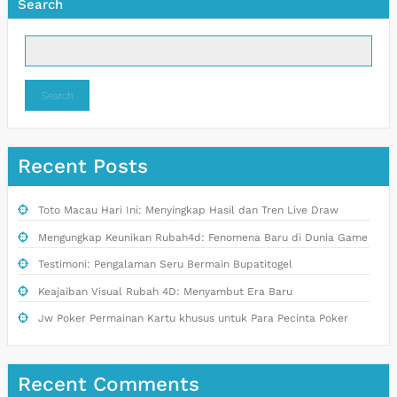
Search
Search
Recent Posts
Toto Macau Hari Ini: Menyingkap Hasil dan Tren Live Draw
Mengungkap Keunikan Rubah4d: Fenomena Baru di Dunia Game
Testimoni: Pengalaman Seru Bermain Bupatitogel
Keajaiban Visual Rubah 4D: Menyambut Era Baru
Jw Poker Permainan Kartu khusus untuk Para Pecinta Poker
Recent Comments