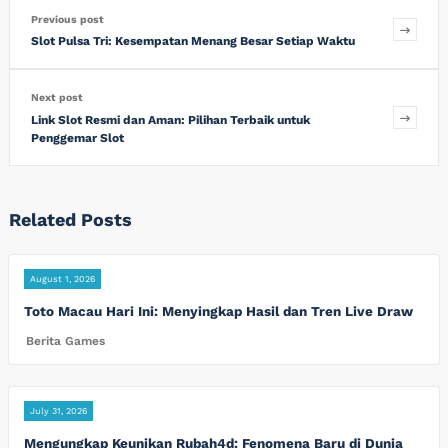
Previous post
Slot Pulsa Tri: Kesempatan Menang Besar Setiap Waktu
Next post
Link Slot Resmi dan Aman: Pilihan Terbaik untuk
Penggemar Slot
Related Posts
August 1, 2026
Toto Macau Hari Ini: Menyingkap Hasil dan Tren Live Draw
Berita Games
July 31, 2026
Mengungkap Keunikan Rubah4d: Fenomena Baru di Dunia