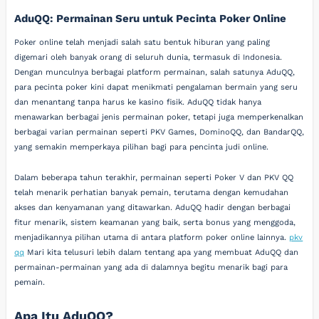
AduQQ: Permainan Seru untuk Pecinta Poker Online
Poker online telah menjadi salah satu bentuk hiburan yang paling
digemari oleh banyak orang di seluruh dunia, termasuk di Indonesia.
Dengan munculnya berbagai platform permainan, salah satunya AduQQ,
para pecinta poker kini dapat menikmati pengalaman bermain yang seru
dan menantang tanpa harus ke kasino fisik. AduQQ tidak hanya
menawarkan berbagai jenis permainan poker, tetapi juga memperkenalkan
berbagai varian permainan seperti PKV Games, DominoQQ, dan BandarQQ,
yang semakin memperkaya pilihan bagi para pencinta judi online.
Dalam beberapa tahun terakhir, permainan seperti Poker V dan PKV QQ
telah menarik perhatian banyak pemain, terutama dengan kemudahan
akses dan kenyamanan yang ditawarkan. AduQQ hadir dengan berbagai
fitur menarik, sistem keamanan yang baik, serta bonus yang menggoda,
menjadikannya pilihan utama di antara platform poker online lainnya.
pkv
qq
Mari kita telusuri lebih dalam tentang apa yang membuat AduQQ dan
permainan-permainan yang ada di dalamnya begitu menarik bagi para
pemain.
Apa Itu AduQQ?