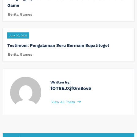
Game
Berita Games
July 30, 2026
Testimoni: Pengalaman Seru Bermain Bupatitogel
Berita Games
Written by:
fOT8EJXjf0m8ov5
View All Posts