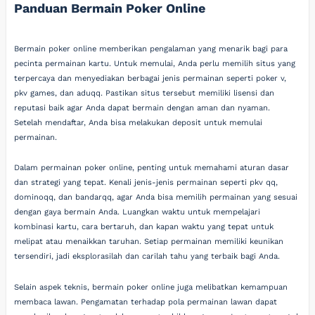
Panduan Bermain Poker Online
Bermain poker online memberikan pengalaman yang menarik bagi para
pecinta permainan kartu. Untuk memulai, Anda perlu memilih situs yang
terpercaya dan menyediakan berbagai jenis permainan seperti poker v,
pkv games, dan aduqq. Pastikan situs tersebut memiliki lisensi dan
reputasi baik agar Anda dapat bermain dengan aman dan nyaman.
Setelah mendaftar, Anda bisa melakukan deposit untuk memulai
permainan.
Dalam permainan poker online, penting untuk memahami aturan dasar
dan strategi yang tepat. Kenali jenis-jenis permainan seperti pkv qq,
dominoqq, dan bandarqq, agar Anda bisa memilih permainan yang sesuai
dengan gaya bermain Anda. Luangkan waktu untuk mempelajari
kombinasi kartu, cara bertaruh, dan kapan waktu yang tepat untuk
melipat atau menaikkan taruhan. Setiap permainan memiliki keunikan
tersendiri, jadi eksplorasilah dan carilah tahu yang terbaik bagi Anda.
Selain aspek teknis, bermain poker online juga melibatkan kemampuan
membaca lawan. Pengamatan terhadap pola permainan lawan dapat