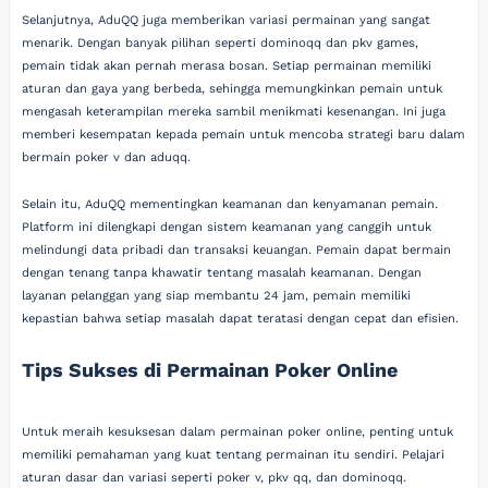
Selanjutnya, AduQQ juga memberikan variasi permainan yang sangat
menarik. Dengan banyak pilihan seperti dominoqq dan pkv games,
pemain tidak akan pernah merasa bosan. Setiap permainan memiliki
aturan dan gaya yang berbeda, sehingga memungkinkan pemain untuk
mengasah keterampilan mereka sambil menikmati kesenangan. Ini juga
memberi kesempatan kepada pemain untuk mencoba strategi baru dalam
bermain poker v dan aduqq.
Selain itu, AduQQ mementingkan keamanan dan kenyamanan pemain.
Platform ini dilengkapi dengan sistem keamanan yang canggih untuk
melindungi data pribadi dan transaksi keuangan. Pemain dapat bermain
dengan tenang tanpa khawatir tentang masalah keamanan. Dengan
layanan pelanggan yang siap membantu 24 jam, pemain memiliki
kepastian bahwa setiap masalah dapat teratasi dengan cepat dan efisien.
Tips Sukses di Permainan Poker Online
Untuk meraih kesuksesan dalam permainan poker online, penting untuk
memiliki pemahaman yang kuat tentang permainan itu sendiri. Pelajari
aturan dasar dan variasi seperti poker v, pkv qq, dan dominoqq.