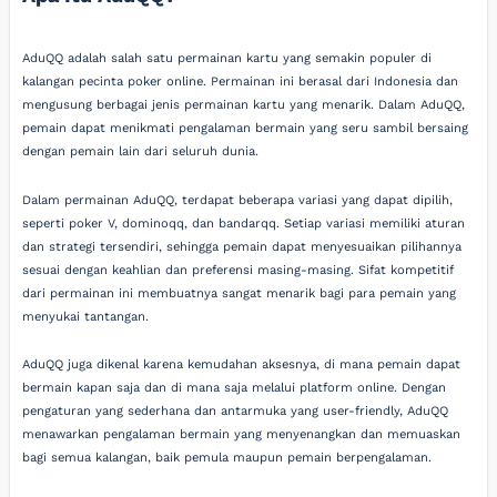
AduQQ adalah salah satu permainan kartu yang semakin populer di
kalangan pecinta poker online. Permainan ini berasal dari Indonesia dan
mengusung berbagai jenis permainan kartu yang menarik. Dalam AduQQ,
pemain dapat menikmati pengalaman bermain yang seru sambil bersaing
dengan pemain lain dari seluruh dunia.
Dalam permainan AduQQ, terdapat beberapa variasi yang dapat dipilih,
seperti poker V, dominoqq, dan bandarqq. Setiap variasi memiliki aturan
dan strategi tersendiri, sehingga pemain dapat menyesuaikan pilihannya
sesuai dengan keahlian dan preferensi masing-masing. Sifat kompetitif
dari permainan ini membuatnya sangat menarik bagi para pemain yang
menyukai tantangan.
AduQQ juga dikenal karena kemudahan aksesnya, di mana pemain dapat
bermain kapan saja dan di mana saja melalui platform online. Dengan
pengaturan yang sederhana dan antarmuka yang user-friendly, AduQQ
menawarkan pengalaman bermain yang menyenangkan dan memuaskan
bagi semua kalangan, baik pemula maupun pemain berpengalaman.