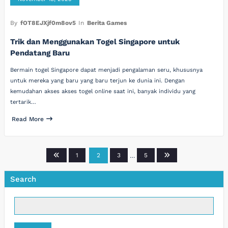
By
fOT8EJXjf0m8ov5
In
Berita Games
Trik dan Menggunakan Togel Singapore untuk
Pendatang Baru
Bermain togel Singapore dapat menjadi pengalaman seru, khususnya
untuk mereka yang baru yang baru terjun ke dunia ini. Dengan
kemudahan akses akses togel online saat ini, banyak individu yang
tertarik…
Read More
Posts
1
2
3
…
5
pagination
Search