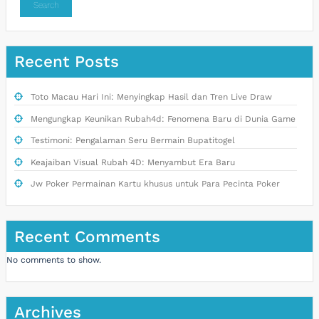
Search
Recent Posts
Toto Macau Hari Ini: Menyingkap Hasil dan Tren Live Draw
Mengungkap Keunikan Rubah4d: Fenomena Baru di Dunia Game
Testimoni: Pengalaman Seru Bermain Bupatitogel
Keajaiban Visual Rubah 4D: Menyambut Era Baru
Jw Poker Permainan Kartu khusus untuk Para Pecinta Poker
Recent Comments
No comments to show.
Archives