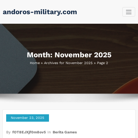
Skip
andoros-military.com
to
content
Month:
November 2025
Home
»
Archives for November 2025
»
Page 2
November 23, 2025
By
fOT8EJXjf0m8ov5
In
Berita Games