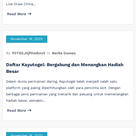
Live Draw China…
Read More
November 18, 2025
By
fOT8EJXjf0m8ov5
In
Berita Games
Daftar Kayutogel: Bergabung dan Menangkan Hadiah
Besar
Dalam dunia permainan daring, Kayutogel telah menjadi salah satu
platform yang paling diperhitungkan oleh para pencinta slot. Dengan
berbagai jenis permainan yang menarik dan peluang untuk memenangkan
hadiah besar, semakin…
Read More
November 18, 2025