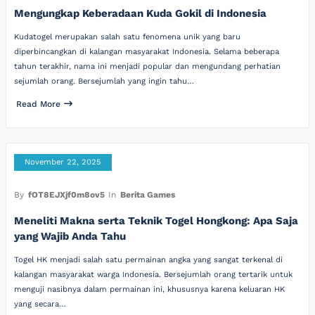
Mengungkap Keberadaan Kuda Gokil di Indonesia
Kudatogel merupakan salah satu fenomena unik yang baru
diperbincangkan di kalangan masyarakat Indonesia. Selama beberapa
tahun terakhir, nama ini menjadi popular dan mengundang perhatian
sejumlah orang. Bersejumlah yang ingin tahu…
Read More
November 22, 2025
By
fOT8EJXjf0m8ov5
In
Berita Games
Meneliti Makna serta Teknik Togel Hongkong: Apa Saja
yang Wajib Anda Tahu
Togel HK menjadi salah satu permainan angka yang sangat terkenal di
kalangan masyarakat warga Indonesia. Bersejumlah orang tertarik untuk
menguji nasibnya dalam permainan ini, khususnya karena keluaran HK
yang secara…