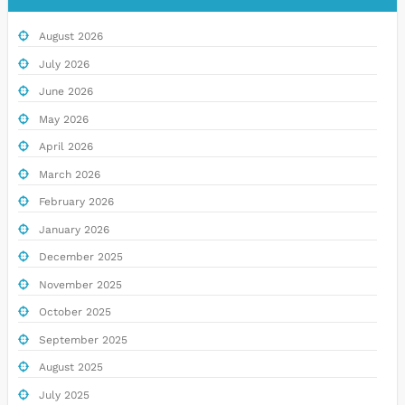
August 2026
July 2026
June 2026
May 2026
April 2026
March 2026
February 2026
January 2026
December 2025
November 2025
October 2025
September 2025
August 2025
July 2025