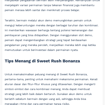
menjadikan pengalaman bermain lebih menyenangkan. Kemampuan untuk
menjelajahi variasi permainan tanpa tekanan finansial juga membantu
pemain merasa lebih santai dan menikmati proses belajar.
Terakhir, bermain melalui akun demo memungkinkan pemain untuk
menguji keberuntungan mereka dengan berbagai taruhan dan kombinasi.
Ini memberikan wawasan berharga tentang potensi kemenangan dan
pembayaran yang bisa didapatkan. Dengan menggunakan slot demo,
pemain dapat mengembangkan strategi yang tepat berdasarkan
pengalaman yang mereka peroleh, menjadikan mereka lebih siap ketika
memutuskan untuk berinvestasi dalam permainan nyata.
Tips Menang di Sweet Rush Bonanza
Untuk memaksimalkan peluang menang di Sweet Rush Bonanza,
pertama-tama, penting untuk memahami mekanisme permainan. Kenali
aturan dasar dan fitur-fitur khusus yang ditawarkan. Dengan mengerti
simbol-simbol dan cara kombinasi menang, Anda dapat membuat
strategi yang lebih baik dalam bertaruh. Gunakan akun demo untuk
berlatih sebelum bermain dengan uang asli, sehingga Anda bisa
merasakan ritme dan cara permainan tanpa risiko.