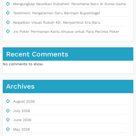
Mengungkap Keunikan Rubah4d: Fenomena Baru di Dunia Game
Testimoni: Pengalaman Seru Bermain Bupatitogel
Keajaiban Visual Rubah 4D: Menyambut Era Baru
Jw Poker Permainan Kartu khusus untuk Para Pecinta Poker
Recent Comments
No comments to show.
Archives
August 2026
July 2026
June 2026
May 2026