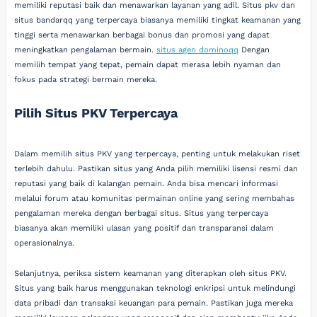
memiliki reputasi baik dan menawarkan layanan yang adil. Situs pkv dan
situs bandarqq yang terpercaya biasanya memiliki tingkat keamanan yang
tinggi serta menawarkan berbagai bonus dan promosi yang dapat
meningkatkan pengalaman bermain.
situs agen dominoqq
Dengan
memilih tempat yang tepat, pemain dapat merasa lebih nyaman dan
fokus pada strategi bermain mereka.
Pilih Situs PKV Terpercaya
Dalam memilih situs PKV yang terpercaya, penting untuk melakukan riset
terlebih dahulu. Pastikan situs yang Anda pilih memiliki lisensi resmi dan
reputasi yang baik di kalangan pemain. Anda bisa mencari informasi
melalui forum atau komunitas permainan online yang sering membahas
pengalaman mereka dengan berbagai situs. Situs yang terpercaya
biasanya akan memiliki ulasan yang positif dan transparansi dalam
operasionalnya.
Selanjutnya, periksa sistem keamanan yang diterapkan oleh situs PKV.
Situs yang baik harus menggunakan teknologi enkripsi untuk melindungi
data pribadi dan transaksi keuangan para pemain. Pastikan juga mereka