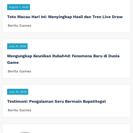
August 1, 2026
Toto Macau Hari Ini: Menyingkap Hasil dan Tren Live Draw
Berita Games
July 31, 2026
Mengungkap Keunikan Rubah4d: Fenomena Baru di Dunia
Game
Berita Games
July 30, 2026
Testimoni: Pengalaman Seru Bermain Bupatitogel
Berita Games