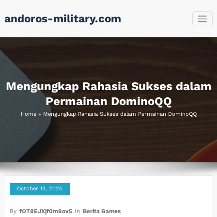
Skip
andoros-military.com
to
content
Mengungkap Rahasia Sukses dalam
Permainan DominoQQ
Home
»
Mengungkap Rahasia Sukses dalam Permainan DominoQQ
October 13, 2025
By
fOT8EJXjf0m8ov5
In
Berita Games