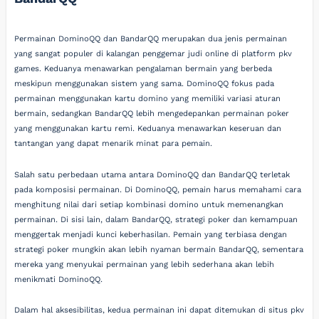
Permainan DominoQQ dan BandarQQ merupakan dua jenis permainan
yang sangat populer di kalangan penggemar judi online di platform pkv
games. Keduanya menawarkan pengalaman bermain yang berbeda
meskipun menggunakan sistem yang sama. DominoQQ fokus pada
permainan menggunakan kartu domino yang memiliki variasi aturan
bermain, sedangkan BandarQQ lebih mengedepankan permainan poker
yang menggunakan kartu remi. Keduanya menawarkan keseruan dan
tantangan yang dapat menarik minat para pemain.
Salah satu perbedaan utama antara DominoQQ dan BandarQQ terletak
pada komposisi permainan. Di DominoQQ, pemain harus memahami cara
menghitung nilai dari setiap kombinasi domino untuk memenangkan
permainan. Di sisi lain, dalam BandarQQ, strategi poker dan kemampuan
menggertak menjadi kunci keberhasilan. Pemain yang terbiasa dengan
strategi poker mungkin akan lebih nyaman bermain BandarQQ, sementara
mereka yang menyukai permainan yang lebih sederhana akan lebih
menikmati DominoQQ.
Dalam hal aksesibilitas, kedua permainan ini dapat ditemukan di situs pkv