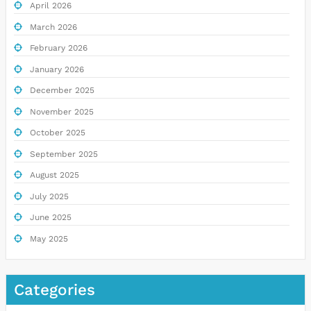
April 2026
March 2026
February 2026
January 2026
December 2025
November 2025
October 2025
September 2025
August 2025
July 2025
June 2025
May 2025
Categories