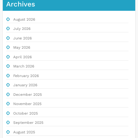
Archives
August 2026
July 2026
June 2026
May 2026
April 2026
March 2026
February 2026
January 2026
December 2025
November 2025
October 2025
September 2025
August 2025