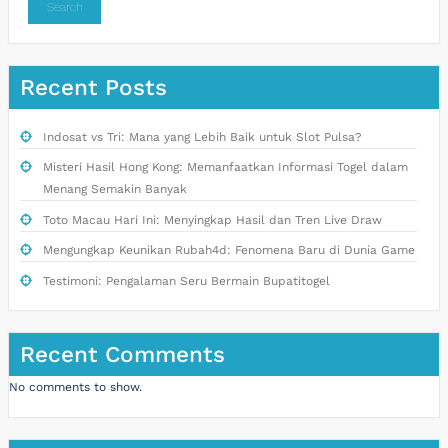
Search
Recent Posts
Indosat vs Tri: Mana yang Lebih Baik untuk Slot Pulsa?
Misteri Hasil Hong Kong: Memanfaatkan Informasi Togel dalam
Menang Semakin Banyak
Toto Macau Hari Ini: Menyingkap Hasil dan Tren Live Draw
Mengungkap Keunikan Rubah4d: Fenomena Baru di Dunia Game
Testimoni: Pengalaman Seru Bermain Bupatitogel
Recent Comments
No comments to show.