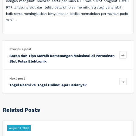
dengan mengikuti bocoran serta penilaian RTP mesin slot pragmatis atau
RTP langsung slot dari teliti, petaruh bisa memiliki strategi yang lebih
baik serta meningkatkan kenyamanan ketika memainkan permainan pada
2023.
Previous post
Saran dan Tips Meraih Kemenangan Maksimal di Permainan
Slot Pulsa Elektronik
Next post
Togel Resmi vs. Togel Online: Apa Bedanya?
Related Posts
August 1, 2026