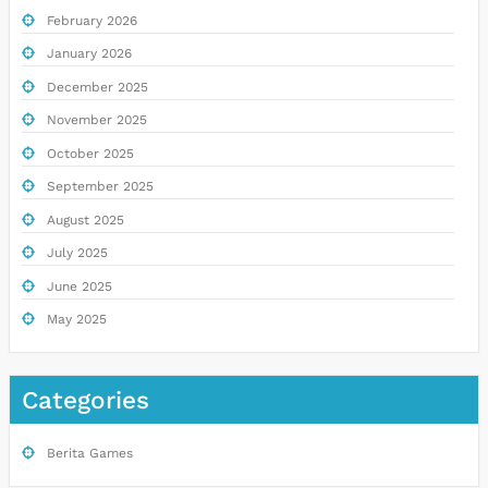
February 2026
January 2026
December 2025
November 2025
October 2025
September 2025
August 2025
July 2025
June 2025
May 2025
Categories
Berita Games