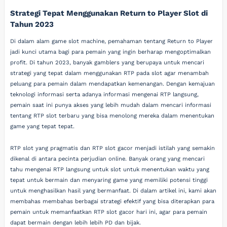
Strategi Tepat Menggunakan Return to Player Slot di
Tahun 2023
Di dalam alam game slot machine, pemahaman tentang Return to Player
jadi kunci utama bagi para pemain yang ingin berharap mengoptimalkan
profit. Di tahun 2023, banyak gamblers yang berupaya untuk mencari
strategi yang tepat dalam menggunakan RTP pada slot agar menambah
peluang para pemain dalam mendapatkan kemenangan. Dengan kemajuan
teknologi informasi serta adanya informasi mengenai RTP langsung,
pemain saat ini punya akses yang lebih mudah dalam mencari informasi
tentang RTP slot terbaru yang bisa menolong mereka dalam menentukan
game yang tepat tepat.
RTP slot yang pragmatis dan RTP slot gacor menjadi istilah yang semakin
dikenal di antara pecinta perjudian online. Banyak orang yang mencari
tahu mengenai RTP langsung untuk slot untuk menentukan waktu yang
tepat untuk bermain dan menyaring game yang memiliki potensi tinggi
untuk menghasilkan hasil yang bermanfaat. Di dalam artikel ini, kami akan
membahas membahas berbagai strategi efektif yang bisa diterapkan para
pemain untuk memanfaatkan RTP slot gacor hari ini, agar para pemain
dapat bermain dengan lebih lebih PD dan bijak.