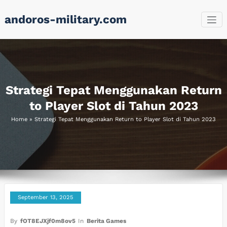
Skip
andoros-military.com
to
content
Strategi Tepat Menggunakan Return
to Player Slot di Tahun 2023
Home
»
Strategi Tepat Menggunakan Return to Player Slot di Tahun 2023
September 13, 2025
By
fOT8EJXjf0m8ov5
In
Berita Games