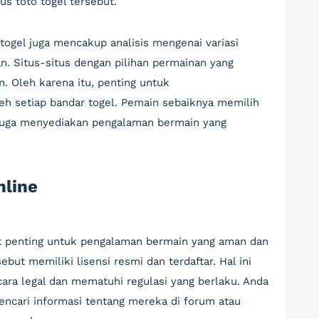
us toto togel tersebut.
 togel juga mencakup analisis mengenai variasi
n. Situs-situs dengan pilihan permainan yang
. Oleh karena itu, penting untuk
h setiap bandar togel. Pemain sebaiknya memilih
i juga menyediakan pengalaman bermain yang
nline
at penting untuk pengalaman bermain yang aman dan
ut memiliki lisensi resmi dan terdaftar. Hal ini
ra legal dan mematuhi regulasi yang berlaku. Anda
ncari informasi tentang mereka di forum atau