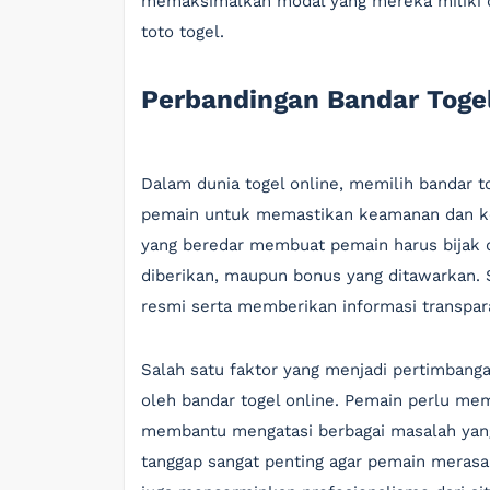
memaksimalkan modal yang mereka miliki 
toto togel.
Perbandingan Bandar Toge
Dalam dunia togel online, memilih bandar t
pemain untuk memastikan keamanan dan ke
yang beredar membuat pemain harus bijak da
diberikan, maupun bonus yang ditawarkan. Si
resmi serta memberikan informasi transpa
Salah satu faktor yang menjadi pertimbanga
oleh bandar togel online. Pemain perlu memi
membantu mengatasi berbagai masalah yang
tanggap sangat penting agar pemain merasa