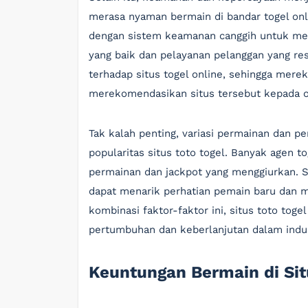
merasa nyaman bermain di bandar togel onlin
dengan sistem keamanan canggih untuk meli
yang baik dan pelayanan pelanggan yang re
terhadap situs togel online, sehingga mere
merekomendasikan situs tersebut kepada or
Tak kalah penting, variasi permainan dan p
popularitas situs toto togel. Banyak agen t
permainan dan jackpot yang menggiurkan. Se
dapat menarik perhatian pemain baru dan me
kombinasi faktor-faktor ini, situs toto to
pertumbuhan dan keberlanjutan dalam indust
Keuntungan Bermain di Sit