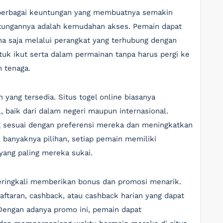
 berbagai keuntungan yang membuatnya semakin
ntungannya adalah kemudahan akses. Pemain dapat
na saja melalui perangkat yang terhubung dengan
tuk ikut serta dalam permainan tanpa harus pergi ke
n tenaga.
 yang tersedia. Situs togel online biasanya
 baik dari dalam negeri maupun internasional.
g sesuai dengan preferensi mereka dan meningkatkan
anyaknya pilihan, setiap pemain memiliki
ng paling mereka sukai.
 seringkali memberikan bonus dan promosi menarik.
ftaran, cashback, atau cashback harian yang dapat
Dengan adanya promo ini, pemain dapat