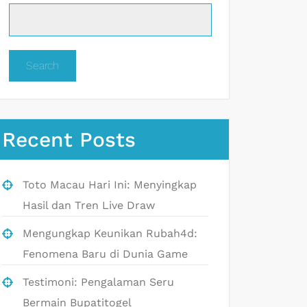
Search
Recent Posts
Toto Macau Hari Ini: Menyingkap
Hasil dan Tren Live Draw
Mengungkap Keunikan Rubah4d:
Fenomena Baru di Dunia Game
Testimoni: Pengalaman Seru
Bermain Bupatitogel