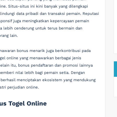
e. Situs-situs ini kini banyak yang dilengkapi
ndungi data pribadi dan transaksi pemain. Reputasi
sponsif juga meningkatkan kepercayaan pemain
ka lebih cenderung untuk terus bermain dan
ang lain.
enawaran bonus menarik juga berkontribusi pada
ogel online yang menawarkan berbagai jenis
lain itu, bonus pendaftaran dan promosi lainnya
mberi nilai lebih bagi pemain setia. Dengan
gel berhasil menciptakan ekosistem yang mendukung
ri perjudian online.
us Togel Online