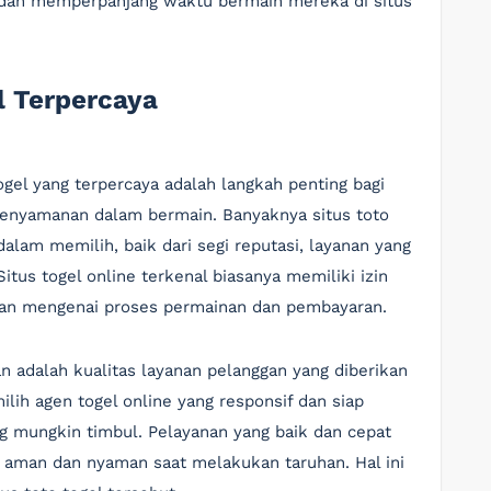
dan memperpanjang waktu bermain mereka di situs
l Terpercaya
ogel yang terpercaya adalah langkah penting bagi
nyamanan dalam bermain. Banyaknya situs toto
lam memilih, baik dari segi reputasi, layanan yang
tus togel online terkenal biasanya memiliki izin
ran mengenai proses permainan dan pembayaran.
n adalah kualitas layanan pelanggan yang diberikan
lih agen togel online yang responsif dan siap
 mungkin timbul. Pelayanan yang baik dan cepat
 aman dan nyaman saat melakukan taruhan. Hal ini