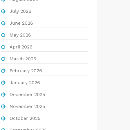
July 2026
June 2026
May 2026
April 2026
March 2026
February 2026
January 2026
December 2025
November 2025
October 2025