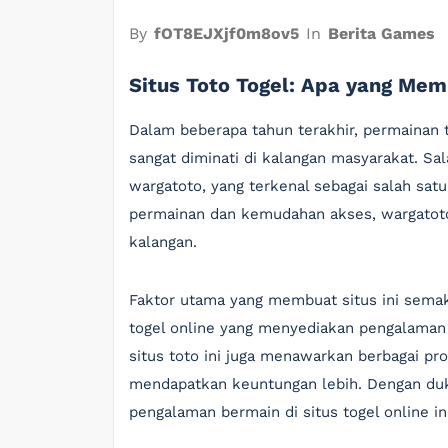
By
fOT8EJXjf0m8ov5
In
Berita Games
Situs Toto Togel: Apa yang Me
Dalam beberapa tahun terakhir, permainan t
sangat diminati di kalangan masyarakat. Sal
wargatoto, yang terkenal sebagai salah satu
permainan dan kemudahan akses, wargatoto
kalangan.
Faktor utama yang membuat situs ini semak
togel online yang menyediakan pengalaman
situs toto ini juga menawarkan berbagai 
mendapatkan keuntungan lebih. Dengan duku
pengalaman bermain di situs togel online i