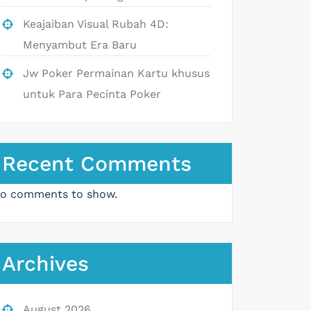
Keajaiban Visual Rubah 4D:
Menyambut Era Baru
Jw Poker Permainan Kartu khusus
untuk Para Pecinta Poker
Recent Comments
o comments to show.
Archives
August 2026