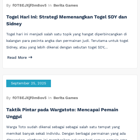
By
fOT8EJXjf0m8ov5
In
Berita Games
Togel Hari Ini: Strategi Memenangkan Togel SDY dan
Sidney
Togel hari ini menjadi salah satu topik yang hangat diperbincangkan di
kalangan para pecinta angka dan permainan judi. Terutama untuk togel
Sidney, atau yang lebih dikenal dengan sebutan togel SDY,…
Read More
September 25, 2025
By
fOT8EJXjf0m8ov5
In
Berita Games
Taktik Pintar pada Wargatoto: Mencapai Pemain
Unggul
Warga Toto sudah dikenal sebagai sebagai salah satu tempat yang
memikat banyak sekali individu. Dengan berbagai permainan yang ada