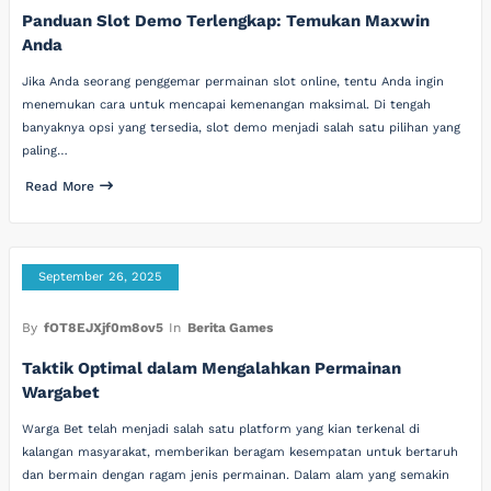
Panduan Slot Demo Terlengkap: Temukan Maxwin
Anda
Jika Anda seorang penggemar permainan slot online, tentu Anda ingin
menemukan cara untuk mencapai kemenangan maksimal. Di tengah
banyaknya opsi yang tersedia, slot demo menjadi salah satu pilihan yang
paling…
Read More
September 26, 2025
By
fOT8EJXjf0m8ov5
In
Berita Games
Taktik Optimal dalam Mengalahkan Permainan
Wargabet
Warga Bet telah menjadi salah satu platform yang kian terkenal di
kalangan masyarakat, memberikan beragam kesempatan untuk bertaruh
dan bermain dengan ragam jenis permainan. Dalam alam yang semakin