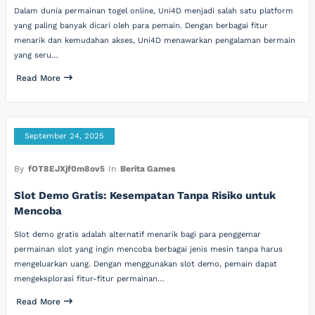
Dalam dunia permainan togel online, Uni4D menjadi salah satu platform
yang paling banyak dicari oleh para pemain. Dengan berbagai fitur
menarik dan kemudahan akses, Uni4D menawarkan pengalaman bermain
yang seru…
Read More
September 24, 2025
By
fOT8EJXjf0m8ov5
In
Berita Games
Slot Demo Gratis: Kesempatan Tanpa Risiko untuk
Mencoba
Slot demo gratis adalah alternatif menarik bagi para penggemar
permainan slot yang ingin mencoba berbagai jenis mesin tanpa harus
mengeluarkan uang. Dengan menggunakan slot demo, pemain dapat
mengeksplorasi fitur-fitur permainan…
Read More