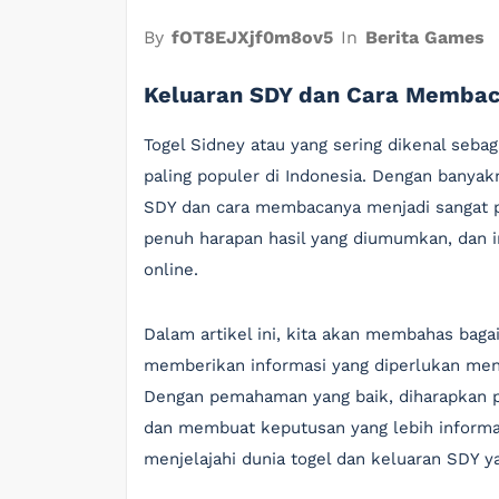
By
fOT8EJXjf0m8ov5
In
Berita Games
Keluaran SDY dan Cara Membac
Togel Sidney atau yang sering dikenal sebag
paling populer di Indonesia. Dengan banya
SDY dan cara membacanya menjadi sangat p
penuh harapan hasil yang diumumkan, dan i
online.
Dalam artikel ini, kita akan membahas bag
memberikan informasi yang diperlukan menge
Dengan pemahaman yang baik, diharapkan 
dan membuat keputusan yang lebih informas
menjelajahi dunia togel dan keluaran SDY ya