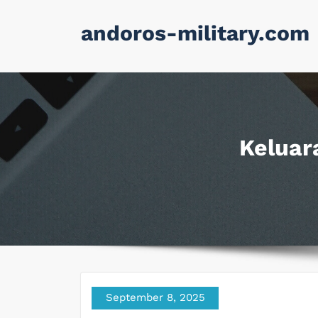
Skip
andoros-military.com
to
content
Keluar
September 8, 2025