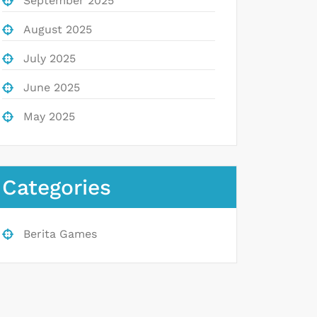
September 2025
August 2025
July 2025
June 2025
May 2025
Categories
Berita Games