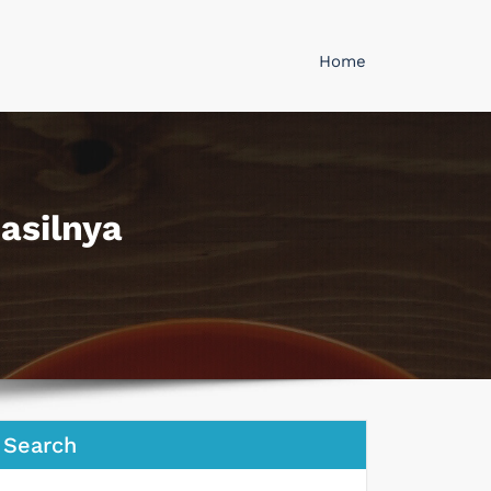
Home
asilnya
Search