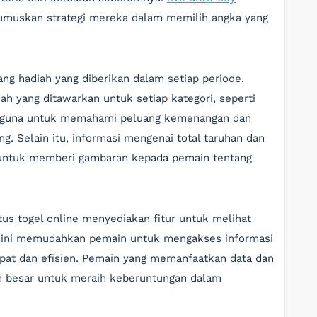
umuskan strategi mereka dalam memilih angka yang
ang hadiah yang diberikan dalam setiap periode.
h yang ditawarkan untuk setiap kategori, seperti
 berguna untuk memahami peluang kemenangan dan
. Selain itu, informasi mengenai total taruhan dan
an untuk memberi gambaran kepada pemain tentang
us togel online menyediakan fitur untuk melihat
Hal ini memudahkan pemain untuk mengakses informasi
pat dan efisien. Pemain yang memanfaatkan data dan
bih besar untuk meraih keberuntungan dalam