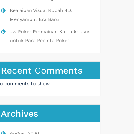
Keajaiban Visual Rubah 4D:
Menyambut Era Baru
Jw Poker Permainan Kartu khusus
untuk Para Pecinta Poker
Recent Comments
o comments to show.
Archives
August 2026