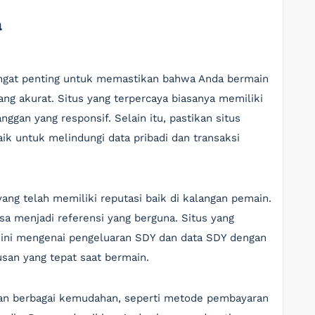
a
sangat penting untuk memastikan bahwa Anda bermain
g akurat. Situs yang terpercaya biasanya memiliki
ggan yang responsif. Selain itu, pastikan situs
k untuk melindungi data pribadi dan transaksi
yang telah memiliki reputasi baik di kalangan pemain.
sa menjadi referensi yang berguna. Situs yang
kini mengenai pengeluaran SDY dan data SDY dengan
san yang tepat saat bermain.
rkan berbagai kemudahan, seperti metode pembayaran