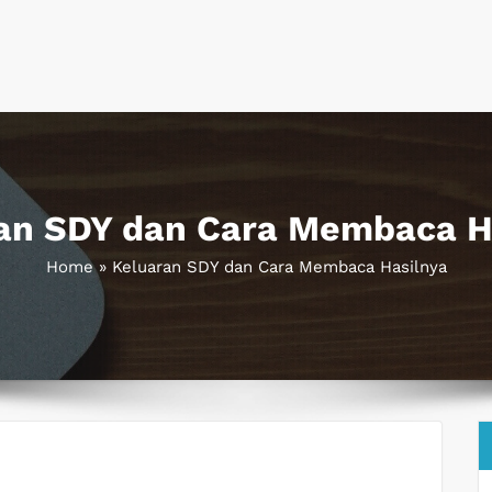
an SDY dan Cara Membaca H
Home
»
Keluaran SDY dan Cara Membaca Hasilnya