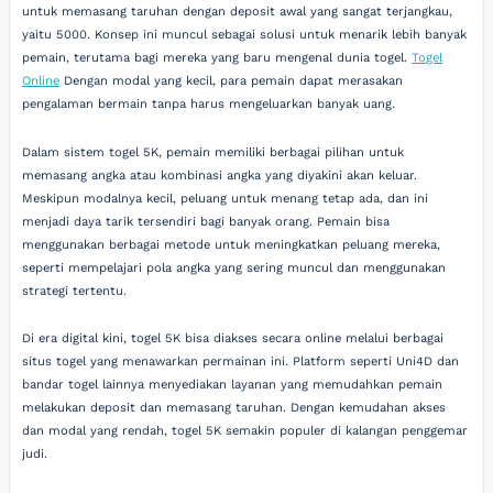
untuk memasang taruhan dengan deposit awal yang sangat terjangkau,
yaitu 5000. Konsep ini muncul sebagai solusi untuk menarik lebih banyak
pemain, terutama bagi mereka yang baru mengenal dunia togel.
Togel
Online
Dengan modal yang kecil, para pemain dapat merasakan
pengalaman bermain tanpa harus mengeluarkan banyak uang.
Dalam sistem togel 5K, pemain memiliki berbagai pilihan untuk
memasang angka atau kombinasi angka yang diyakini akan keluar.
Meskipun modalnya kecil, peluang untuk menang tetap ada, dan ini
menjadi daya tarik tersendiri bagi banyak orang. Pemain bisa
menggunakan berbagai metode untuk meningkatkan peluang mereka,
seperti mempelajari pola angka yang sering muncul dan menggunakan
strategi tertentu.
Di era digital kini, togel 5K bisa diakses secara online melalui berbagai
situs togel yang menawarkan permainan ini. Platform seperti Uni4D dan
bandar togel lainnya menyediakan layanan yang memudahkan pemain
melakukan deposit dan memasang taruhan. Dengan kemudahan akses
dan modal yang rendah, togel 5K semakin populer di kalangan penggemar
judi.