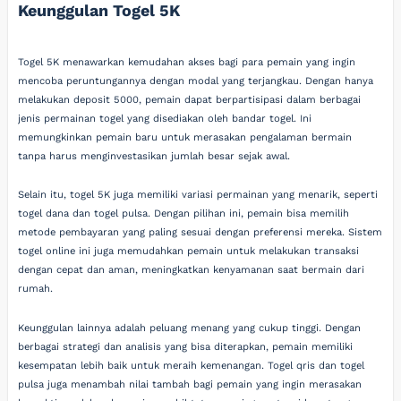
Keunggulan Togel 5K
Togel 5K menawarkan kemudahan akses bagi para pemain yang ingin
mencoba peruntungannya dengan modal yang terjangkau. Dengan hanya
melakukan deposit 5000, pemain dapat berpartisipasi dalam berbagai
jenis permainan togel yang disediakan oleh bandar togel. Ini
memungkinkan pemain baru untuk merasakan pengalaman bermain
tanpa harus menginvestasikan jumlah besar sejak awal.
Selain itu, togel 5K juga memiliki variasi permainan yang menarik, seperti
togel dana dan togel pulsa. Dengan pilihan ini, pemain bisa memilih
metode pembayaran yang paling sesuai dengan preferensi mereka. Sistem
togel online ini juga memudahkan pemain untuk melakukan transaksi
dengan cepat dan aman, meningkatkan kenyamanan saat bermain dari
rumah.
Keunggulan lainnya adalah peluang menang yang cukup tinggi. Dengan
berbagai strategi dan analisis yang bisa diterapkan, pemain memiliki
kesempatan lebih baik untuk meraih kemenangan. Togel qris dan togel
pulsa juga menambah nilai tambah bagi pemain yang ingin merasakan