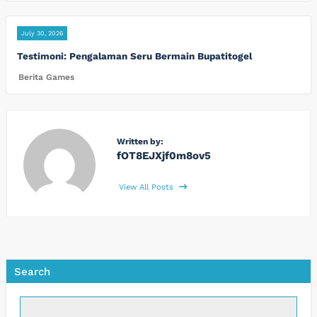
July 30, 2026
Testimoni: Pengalaman Seru Bermain Bupatitogel
Berita Games
Written by:
fOT8EJXjf0m8ov5
View All Posts
Search