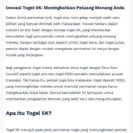
Inovasi Togel 5K: Meningkatkan Peluang Menang Anda
Dalam dunia permainan judi, togel atau toto gelap menjadi salah satu
pilihan yang banyak diminati oleh masyarakat. Inovasi terbaru dalam
industri ini kini hadir dengan konsep togel 5K, yang memberikan
kemudahan bagi para pemain untuk meningkatkan peluang menang
mereka. Dengan berbagai opsi seperti uni4d, togel dana, dan togel pulsa,
pemain dapat dengan mudah mengakses permainan ini hanya dengan
modal yang terjangkau.
Bagi penggemar togel online, kehadiran situs togel dengan fitur-fitur
inovatif seperti togel qris dan togel 5000 semakin memudahkan proses
transaksi. Tak hanya itu, pemain juga bisa melakukan togel deposit 5000,
yang memungkinkan mereka untuk memulai permainan tanpa harus
mengeluarkan biaya besar. Semua kemudahan ini bertujuan untuk
memberikan pengalaman bermain yang lebih seru dan menguntungkan.
Apa Itu Togel 5K?
Togel 5K merujuk pada jenis permainan togel yang memungkinkan pemain