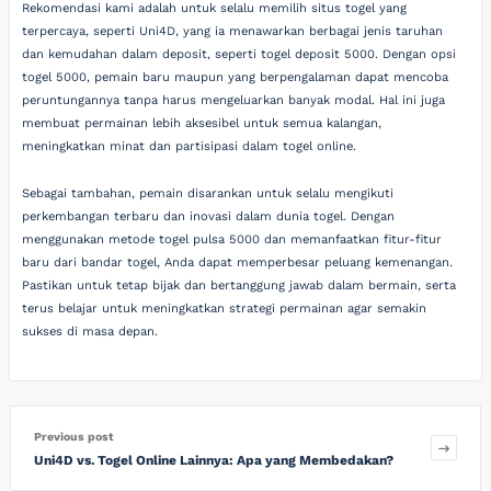
Rekomendasi kami adalah untuk selalu memilih situs togel yang
terpercaya, seperti Uni4D, yang ia menawarkan berbagai jenis taruhan
dan kemudahan dalam deposit, seperti togel deposit 5000. Dengan opsi
togel 5000, pemain baru maupun yang berpengalaman dapat mencoba
peruntungannya tanpa harus mengeluarkan banyak modal. Hal ini juga
membuat permainan lebih aksesibel untuk semua kalangan,
meningkatkan minat dan partisipasi dalam togel online.
Sebagai tambahan, pemain disarankan untuk selalu mengikuti
perkembangan terbaru dan inovasi dalam dunia togel. Dengan
menggunakan metode togel pulsa 5000 dan memanfaatkan fitur-fitur
baru dari bandar togel, Anda dapat memperbesar peluang kemenangan.
Pastikan untuk tetap bijak dan bertanggung jawab dalam bermain, serta
terus belajar untuk meningkatkan strategi permainan agar semakin
sukses di masa depan.
Previous post
Uni4D vs. Togel Online Lainnya: Apa yang Membedakan?