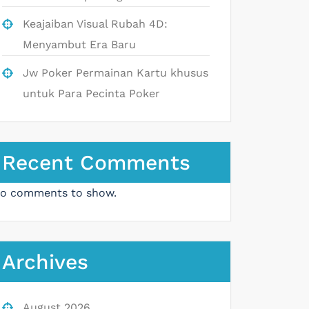
Keajaiban Visual Rubah 4D:
Menyambut Era Baru
Jw Poker Permainan Kartu khusus
untuk Para Pecinta Poker
Recent Comments
o comments to show.
Archives
August 2026