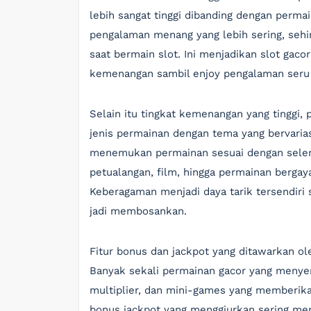
lebih sangat tinggi dibanding dengan permai
pengalaman menang yang lebih sering, sehin
saat bermain slot. Ini menjadikan slot gacor
kemenangan sambil enjoy pengalaman seru 
Selain itu tingkat kemenangan yang tinggi,
jenis permainan dengan tema yang bervaria
menemukan permainan sesuai dengan selera
petualangan, film, hingga permainan bergaya
Keberagaman menjadi daya tarik tersendiri 
jadi membosankan.
Fitur bonus dan jackpot yang ditawarkan ol
Banyak sekali permainan gacor yang menyert
multiplier, dan mini-games yang memberika
bonus jackpot yang menggiurkan sering m