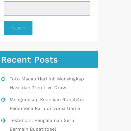
Search
Recent Posts
Toto Macau Hari Ini: Menyingkap
Hasil dan Tren Live Draw
Mengungkap Keunikan Rubah4d:
Fenomena Baru di Dunia Game
Testimoni: Pengalaman Seru
Bermain Bupatitogel