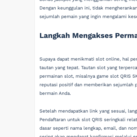
Dengan keunggulan ini, tidak mengherankan 
sejumlah pemain yang ingin mengalami kese
Langkah Mengakses Perma
Supaya dapat menikmati slot online, hal 
tautan yang tepat. Tautan slot yang terp
permainan slot, misalnya game slot QRIS 5
reputasi positif dan memberikan sejumlah
bermain Anda.
Setelah mendapatkan link yang sesuai, lang
Pendaftaran untuk slot QRIS seringkali rela
dasar seperti nama lengkap, email, dan nom
sering akan mendapat konfirmasi melalui e