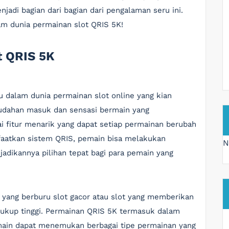
jadi bagian dari bagian dari pengalaman seru ini.
lam dunia permainan slot QRIS 5K!
t QRIS 5K
ru dalam dunia permainan slot online yang kian
mudahan masuk dan sensasi bermain yang
i fitur menarik yang dapat setiap permainan berubah
aatkan sistem QRIS, pemain bisa melakukan
N
jadikannya pilihan tepat bagi para pemain yang
 yang berburu slot gacor atau slot yang memberikan
ukup tinggi. Permainan QRIS 5K termasuk dalam
emain dapat menemukan berbagai tipe permainan yang