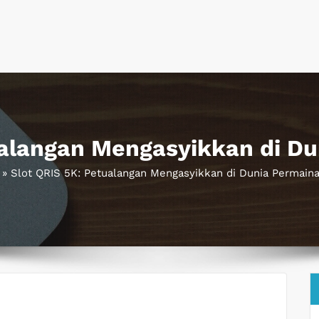
ualangan Mengasyikkan di Du
»
Slot QRIS 5K: Petualangan Mengasyikkan di Dunia Permaina