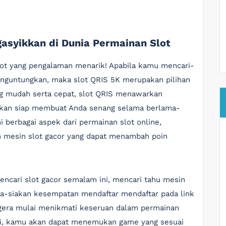
asyikkan di Dunia Permainan Slot
lot yang pengalaman menarik! Apabila kamu mencari-
enguntungkan, maka slot QRIS 5K merupakan pilihan
ng mudah serta cepat, slot QRIS menawarkan
kan siap membuat Anda senang selama berlama-
hi berbagai aspek dari permainan slot online,
esin slot gacor yang dapat menambah poin
ncari slot gacor semalam ini, mencari tahu mesin
sia-siakan kesempatan mendaftar mendaftar pada link
egera mulai menikmati keseruan dalam permainan
psi, kamu akan dapat menemukan game yang sesuai