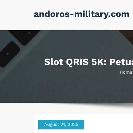
Skip
andoros-military.com
to
content
Slot QRIS 5K: Pet
Home
August 21, 2025