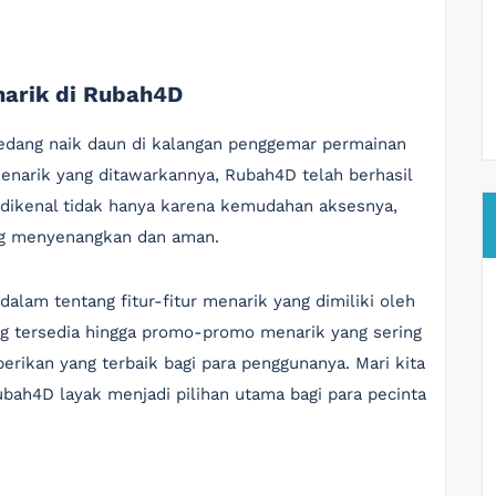
narik di Rubah4D
sedang naik daun di kalangan penggemar permainan
 menarik yang ditawarkannya, Rubah4D telah berhasil
i dikenal tidak hanya karena kemudahan aksesnya,
ng menyenangkan dan aman.
dalam tentang fitur-fitur menarik yang dimiliki oleh
ng tersedia hingga promo-promo menarik yang sering
ikan yang terbaik bagi para penggunanya. Mari kita
bah4D layak menjadi pilihan utama bagi para pecinta