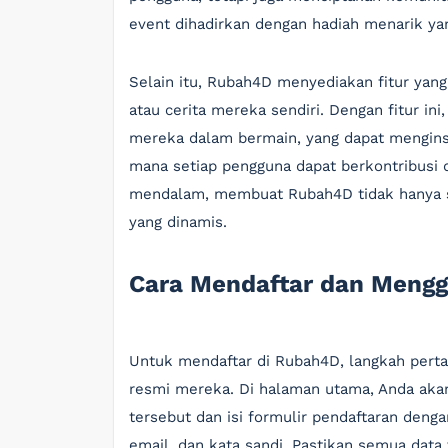
event dihadirkan dengan hadiah menarik yan
Selain itu, Rubah4D menyediakan fitur y
atau cerita mereka sendiri. Dengan fitur in
mereka dalam bermain, yang dapat menginsp
mana setiap pengguna dapat berkontribusi
mendalam, membuat Rubah4D tidak hanya se
yang dinamis.
Cara Mendaftar dan Meng
Untuk mendaftar di Rubah4D, langkah perta
resmi mereka. Di halaman utama, Anda aka
tersebut dan isi formulir pendaftaran denga
email, dan kata sandi. Pastikan semua dat