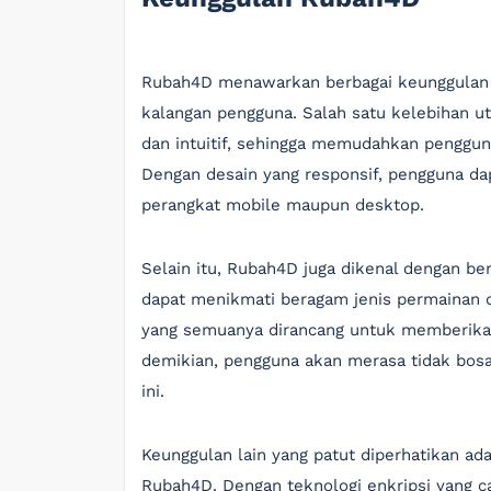
Rubah4D menawarkan berbagai keunggulan 
kalangan pengguna. Salah satu kelebihan 
dan intuitif, sehingga memudahkan pengguna
Dengan desain yang responsif, pengguna d
perangkat mobile maupun desktop.
Selain itu, Rubah4D juga dikenal dengan ber
dapat menikmati beragam jenis permainan da
yang semuanya dirancang untuk memberik
demikian, pengguna akan merasa tidak bos
ini.
Keunggulan lain yang patut diperhatikan a
Rubah4D. Dengan teknologi enkripsi yang ca