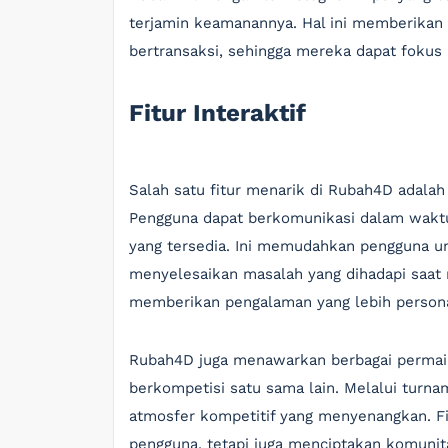
terjamin keamanannya. Hal ini memberikan 
bertransaksi, sehingga mereka dapat fokus
Fitur Interaktif
Salah satu fitur menarik di Rubah4D adalah
Pengguna dapat berkomunikasi dalam waktu 
yang tersedia. Ini memudahkan pengguna un
menyelesaikan masalah yang dihadapi saat me
memberikan pengalaman yang lebih persona
Rubah4D juga menawarkan berbagai permai
berkompetisi satu sama lain. Melalui turn
atmosfer kompetitif yang menyenangkan. Fit
pengguna, tetapi juga menciptakan komunita