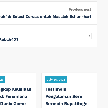
Previous post
ah4d: Solusi Cerdas untuk Masalah Sehari-hari
 Rubah4D?
026
July 30, 2026
gkap Keunikan
Testimoni:
d: Fenomena
Pengalaman Seru
i Dunia Game
Bermain Bupatitogel