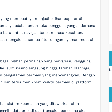
yang membuatnya menjadi pilihan populer di
utamanya adalah antarmuka pengguna yang sederhana
 baru untuk navigasi tanpa merasa kesulitan.
apat mengakses semua fitur dengan nyaman melalui
bagai pilihan permainan yang bervariasi. Pengguna
ri slot, kasino langsung hingga taruhan olahraga,
N
an pengalaman bermain yang menyenangkan. Dengan
an dan terus menikmati waktu bermain di platform
dalah sistem keamanan yang ditawarkan oleh
nggih, data pribadi dan transaksi pengguna akan