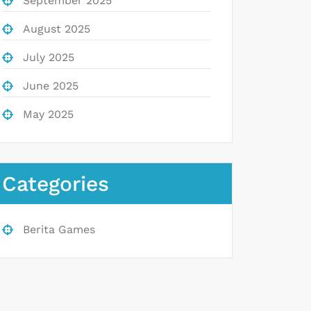
September 2025
August 2025
July 2025
June 2025
May 2025
Categories
Berita Games