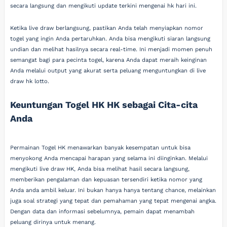
secara langsung dan mengikuti update terkini mengenai hk hari ini.
Ketika live draw berlangsung, pastikan Anda telah menyiapkan nomor
togel yang ingin Anda pertaruhkan. Anda bisa mengikuti siaran langsung
undian dan melihat hasilnya secara real-time. Ini menjadi momen penuh
semangat bagi para pecinta togel, karena Anda dapat meraih keinginan
Anda melalui output yang akurat serta peluang menguntungkan di live
draw hk lotto.
Keuntungan Togel HK HK sebagai Cita-cita
Anda
Permainan Togel HK menawarkan banyak kesempatan untuk bisa
menyokong Anda mencapai harapan yang selama ini diinginkan. Melalui
mengikuti live draw HK, Anda bisa melihat hasil secara langsung,
memberikan pengalaman dan kepuasan tersendiri ketika nomor yang
Anda anda ambil keluar. Ini bukan hanya hanya tentang chance, melainkan
juga soal strategi yang tepat dan pemahaman yang tepat mengenai angka.
Dengan data dan informasi sebelumnya, pemain dapat menambah
peluang dirinya untuk menang.