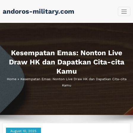
Skip
andoros-military.com
to
content
Kesempatan Emas: Nonton Live
Draw HK dan Dapatkan Cita-cita
Kamu
Home
»
Kesempatan Emas: Nonton Live Draw HK dan Dapatkan Cita-cita
Kamu
August 10, 2025