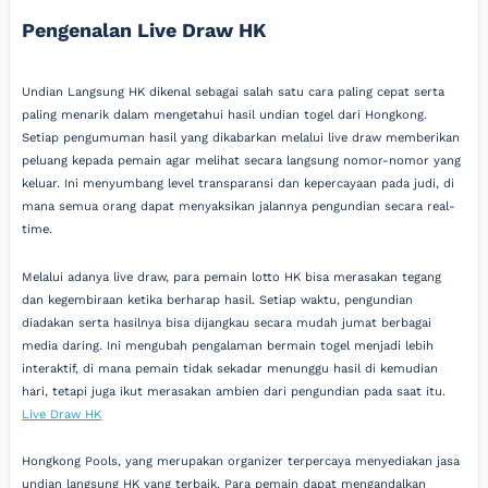
Pengenalan Live Draw HK
Undian Langsung HK dikenal sebagai salah satu cara paling cepat serta
paling menarik dalam mengetahui hasil undian togel dari Hongkong.
Setiap pengumuman hasil yang dikabarkan melalui live draw memberikan
peluang kepada pemain agar melihat secara langsung nomor-nomor yang
keluar. Ini menyumbang level transparansi dan kepercayaan pada judi, di
mana semua orang dapat menyaksikan jalannya pengundian secara real-
time.
Melalui adanya live draw, para pemain lotto HK bisa merasakan tegang
dan kegembiraan ketika berharap hasil. Setiap waktu, pengundian
diadakan serta hasilnya bisa dijangkau secara mudah jumat berbagai
media daring. Ini mengubah pengalaman bermain togel menjadi lebih
interaktif, di mana pemain tidak sekadar menunggu hasil di kemudian
hari, tetapi juga ikut merasakan ambien dari pengundian pada saat itu.
Live Draw HK
Hongkong Pools, yang merupakan organizer terpercaya menyediakan jasa
undian langsung HK yang terbaik. Para pemain dapat mengandalkan