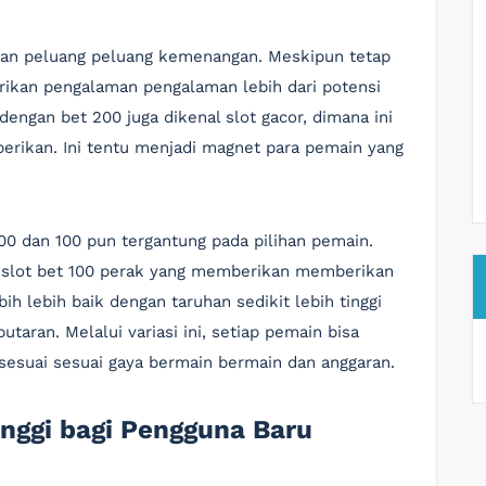
arkan peluang peluang kemenangan. Meskipun tetap
rikan pengalaman pengalaman lebih dari potensi
engan bet 200 juga dikenal slot gacor, dimana ini
rikan. Ini tentu menjadi magnet para pemain yang
 200 dan 100 pun tergantung pada pilihan pemain.
l slot bet 100 perak yang memberikan memberikan
h lebih baik dengan taruhan sedikit lebih tinggi
aran. Melalui variasi ini, setiap pemain bisa
 sesuai sesuai gaya bermain bermain dan anggaran.
inggi bagi Pengguna Baru