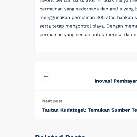
favorit pemain baru. Slot ini tidak hanya m
permainan yang sederhana dan grafis yang ba
menggunakan permainan 300 atau bahkan 
serta tetap mengontrol biaya. Dengan mem
permainan yang sesuai untuk mereka dan m
Inovasi Pembayar
Next post
Tautan Kudatogel: Temukan Sumber Te