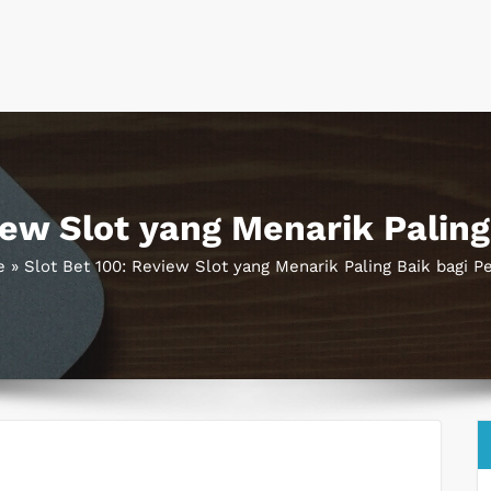
iew Slot yang Menarik Palin
e
»
Slot Bet 100: Review Slot yang Menarik Paling Baik bagi 