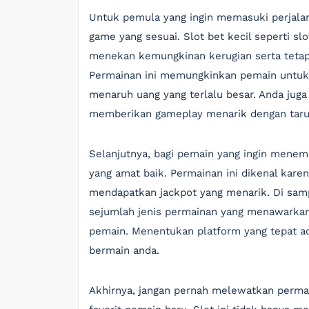
Untuk pemula yang ingin memasuki perjalan
game yang sesuai. Slot bet kecil seperti slo
menekan kemungkinan kerugian serta tet
Permainan ini memungkinkan pemain untuk
menaruh uang yang terlalu besar. Anda jug
memberikan gameplay menarik dengan taruh
Selanjutnya, bagi pemain yang ingin menem
yang amat baik. Permainan ini dikenal kar
mendapatkan jackpot yang menarik. Di sampi
sejumlah jenis permainan yang menawarkan
pemain. Menentukan platform yang tepat ad
bermain anda.
Akhirnya, jangan pernah melewatkan permai