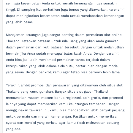
sehingga kesempatan Anda untuk meraih kemenangan juga semakin
tinggi. Di samping itu, perhatikan juga bonus yang ditawarkan, karena ini
dapat meningkatkan kesempatan Anda untuk mendapatkan kemenangan
yang lebih besar.
Manajemen keuangan juga sangat penting dalam permainan slot online
Thailand. Tetapkan batasan untuk nilai uang yang akan Anda gunakan
dalam permainan dan ikuti batasan tersebut. Jangan untuk melanjutkan
bermain jika Anda sudah mencapai batas kalah Anda. Dengan cara ini,
Anda bisa jadi lebih menikmati permainan tanpa terjebak dalam
keterpurukan yang lebih dalam. Selain itu, bertaruhlah dengan modal
yang sesuai dengan bankroll kamu agar tetap bisa bermain lebih lama.
Terakhir, ambil promosi dan penawaran yang ditawarkan oleh situs slot
Thailand yang kamu gunakan. Banyak situs slot gacor Thailand
menawarkan macam-macam bonus registrasi, spin gratis, dan promosi
lainnya yang dapat memberikan kamu keuntungan tambahan. Dengan
menggunakan tawaran ini, kamu bisa mendapatkan lebih banyak peluang
untuk bermain dan meraih kemenangan. Pastikan untuk memeriksa
syarat dan kondisi yang berlaku agar kamu tidak melewatkan peluang
yang ada.