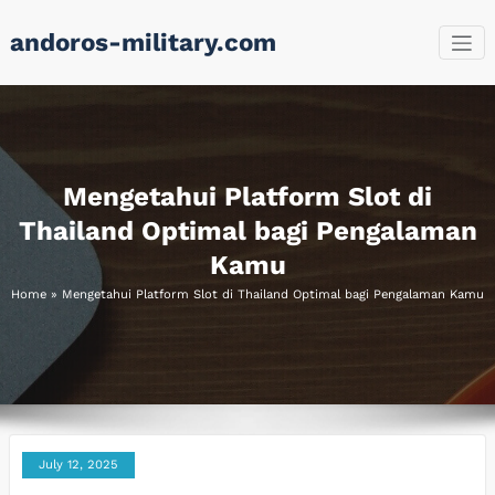
Skip
andoros-military.com
to
content
Mengetahui Platform Slot di
Thailand Optimal bagi Pengalaman
Kamu
Home
»
Mengetahui Platform Slot di Thailand Optimal bagi Pengalaman Kamu
July 12, 2025