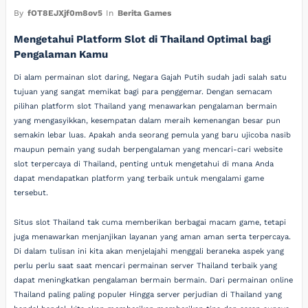
By
fOT8EJXjf0m8ov5
In
Berita Games
Mengetahui Platform Slot di Thailand Optimal bagi
Pengalaman Kamu
Di alam permainan slot daring, Negara Gajah Putih sudah jadi salah satu
tujuan yang sangat memikat bagi para penggemar. Dengan semacam
pilihan platform slot Thailand yang menawarkan pengalaman bermain
yang mengasyikkan, kesempatan dalam meraih kemenangan besar pun
semakin lebar luas. Apakah anda seorang pemula yang baru ujicoba nasib
maupun pemain yang sudah berpengalaman yang mencari-cari website
slot terpercaya di Thailand, penting untuk mengetahui di mana Anda
dapat mendapatkan platform yang terbaik untuk mengalami game
tersebut.
Situs slot Thailand tak cuma memberikan berbagai macam game, tetapi
juga menawarkan menjanjikan layanan yang aman aman serta terpercaya.
Di dalam tulisan ini kita akan menjelajahi menggali beraneka aspek yang
perlu perlu saat saat mencari permainan server Thailand terbaik yang
dapat meningkatkan pengalaman bermain bermain. Dari permainan online
Thailand paling paling populer Hingga server perjudian di Thailand yang