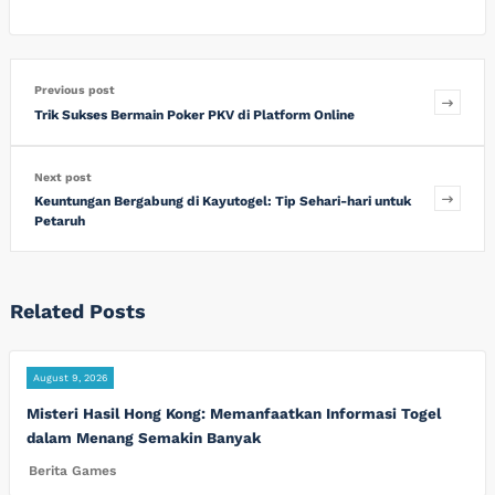
Previous post
Trik Sukses Bermain Poker PKV di Platform Online
Next post
Keuntungan Bergabung di Kayutogel: Tip Sehari-hari untuk
Petaruh
Related Posts
August 9, 2026
Misteri Hasil Hong Kong: Memanfaatkan Informasi Togel
dalam Menang Semakin Banyak
Berita Games