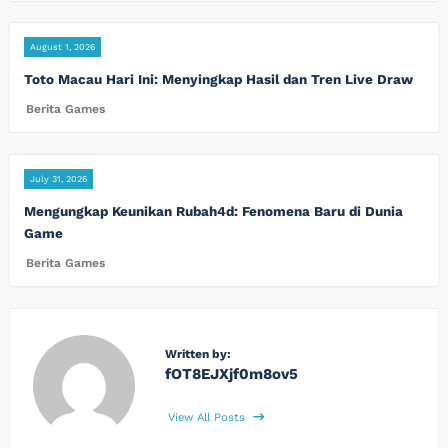
August 1, 2026
Toto Macau Hari Ini: Menyingkap Hasil dan Tren Live Draw
Berita Games
July 31, 2026
Mengungkap Keunikan Rubah4d: Fenomena Baru di Dunia
Game
Berita Games
Written by:
fOT8EJXjf0m8ov5
View All Posts