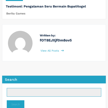
Testimoni: Pengalaman Seru Bermain Bupatitogel
Berita Games
Written by:
fOT8EJXjf0m8ov5
View All Posts
Search
Search