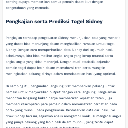
penting supaya memastikan semua pemain dapat ikut dengan
pengetahuan yang memadai.
Pengkajian serta Prediksi Togel Sidney
Pengkajian terhadap pengeluaran Sidney menunjukkan pola yang menarik
yang dapat bisa menunjang dalam menghasilkan ramalan untuk togel
Sidney. Dengan cara memperhatikan data Sidney dari sejumlah hasil
sebelumnya, kita bisa melihat angka-angka yang kerap muncul serta
angka-angka yang tidak menonjol. Dengan studi statistik, sejumlah
pemain togel dapat lebih dalam memahami tren serta mungkin
meningkatkan peluang dirinya dalam mendapatkan hasil yang optimal.
Di samping itu, pengundian langsung SDY memberikan peluang untuk
pemain untuk menyaksikan output dengan cara langsung. Pengalaman
menonton langsung bukan hanya memberikan kepastian tetapi juga
memberi kesempatan para pemain dalam memusatkan perhatian pada
corak yang muncul pada pengeluaran. Berdasarkan data dari hasil live
draw Sidney hari ini, sejumlah analis mengambil konklusi mengenai angka
yang punya peluang yang lebih baik dalam muncul, yang tentu dapat