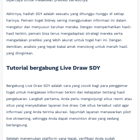
dipercaya untuk melakukan prediksi berikutnya.
Akhirnya, hadiah SDY adalah sesuatu yang ditunggu-tunggu di setiap
harinya. Pemain togel Sidney sering menggunakan informasi ini dalam
mengatur dan menyusun taruhan mereka. Dengan memperhatikan hasil-
hasil terkini, pemain bisa terus mengadaptasi strategi mereka serta
mengadakan prediksi yang lebih akurat untuk togel hari ini. Dengan
demikian, analisis yang tepat bakal amat menolong untuk meraih hasil
yang diinginkan.
Tutorial bergabung Live Draw SDY
Bergabung Live Draw SDY adalah cara yang cocok bagi para penggemar
togel untuk mengakses informasi terkini dan ketepatan tentang hasil
pengeluaran. Langkah pertama, Anda perlu mengunjungi situs resmi atau
situs yang menyediakan layanan live draw. Cek situs tersebut valid agar
informasi yang Anda terima akurasi. Sejumlah layanan menawarkan pilot
live streaming, sehingga Anda dapat menonton draw yang sedang
berlangsung.
Setelah menemukan platform yang tepat, verifikasi Anda sudah