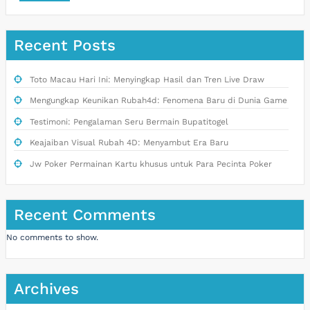
Recent Posts
Toto Macau Hari Ini: Menyingkap Hasil dan Tren Live Draw
Mengungkap Keunikan Rubah4d: Fenomena Baru di Dunia Game
Testimoni: Pengalaman Seru Bermain Bupatitogel
Keajaiban Visual Rubah 4D: Menyambut Era Baru
Jw Poker Permainan Kartu khusus untuk Para Pecinta Poker
Recent Comments
No comments to show.
Archives