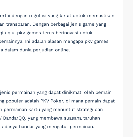
sertai dengan regulasi yang ketat untuk memastikan
n transparan. Dengan berbagai jenis game yang
 qiu qiu, pkv games terus berinovasi untuk
pemainnya. Ini adalah alasan mengapa pkv games
a dalam dunia perjudian online.
jenis permainan yang dapat dinikmati oleh pemain
ling populer adalah PKV Poker, di mana pemain dapat
m permainan kartu yang menuntut strategi dan
 PKV BandarQQ, yang membawa suasana taruhan
an adanya bandar yang mengatur permainan.