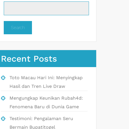
Search
Recent Posts
Toto Macau Hari Ini: Menyingkap
Hasil dan Tren Live Draw
Mengungkap Keunikan Rubah4d:
Fenomena Baru di Dunia Game
Testimoni: Pengalaman Seru
Bermain Bupatitogel