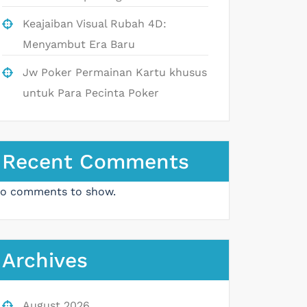
Keajaiban Visual Rubah 4D:
Menyambut Era Baru
Jw Poker Permainan Kartu khusus
untuk Para Pecinta Poker
Recent Comments
o comments to show.
Archives
August 2026