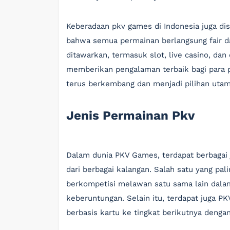
Keberadaan pkv games di Indonesia juga di
bahwa semua permainan berlangsung fair da
ditawarkan, termasuk slot, live casino, dan
memberikan pengalaman terbaik bagi para 
terus berkembang dan menjadi pilihan utam
Jenis Permainan Pkv
Dalam dunia PKV Games, terdapat berbagai 
dari berbagai kalangan. Salah satu yang pa
berkompetisi melawan satu sama lain dala
keberuntungan. Selain itu, terdapat juga
berbasis kartu ke tingkat berikutnya deng