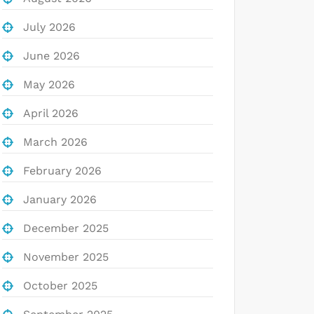
July 2026
June 2026
May 2026
April 2026
March 2026
February 2026
January 2026
December 2025
November 2025
October 2025