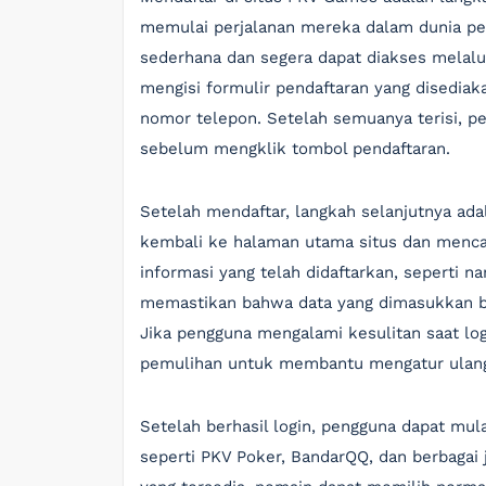
memulai perjalanan mereka dalam dunia per
sederhana dan segera dapat diakses melalu
mengisi formulir pendaftaran yang disediak
nomor telepon. Setelah semuanya terisi, p
sebelum mengklik tombol pendaftaran.
Setelah mendaftar, langkah selanjutnya ad
kembali ke halaman utama situs dan mencar
informasi yang telah didaftarkan, seperti 
memastikan bahwa data yang dimasukkan be
Jika pengguna mengalami kesulitan saat log
pemulihan untuk membantu mengatur ulang
Setelah berhasil login, pengguna dapat mul
seperti PKV Poker, BandarQQ, dan berbagai 