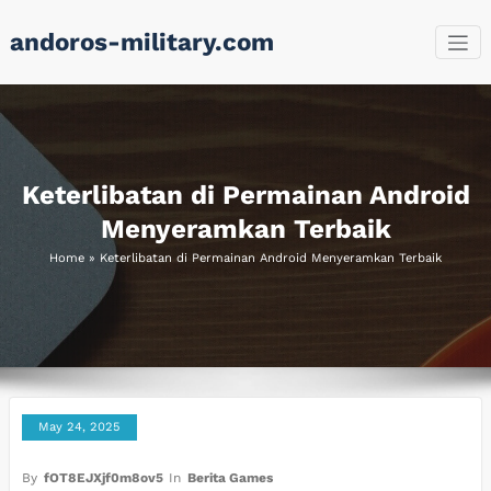
Skip
andoros-military.com
to
content
Keterlibatan di Permainan Android
Menyeramkan Terbaik
Home
»
Keterlibatan di Permainan Android Menyeramkan Terbaik
May 24, 2025
By
fOT8EJXjf0m8ov5
In
Berita Games