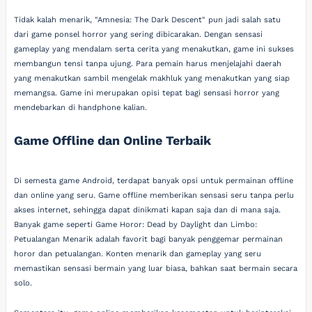
Tidak kalah menarik, "Amnesia: The Dark Descent" pun jadi salah satu
dari game ponsel horror yang sering dibicarakan. Dengan sensasi
gameplay yang mendalam serta cerita yang menakutkan, game ini sukses
membangun tensi tanpa ujung. Para pemain harus menjelajahi daerah
yang menakutkan sambil mengelak makhluk yang menakutkan yang siap
memangsa. Game ini merupakan opisi tepat bagi sensasi horror yang
mendebarkan di handphone kalian.
Game Offline dan Online Terbaik
Di semesta game Android, terdapat banyak opsi untuk permainan offline
dan online yang seru. Game offline memberikan sensasi seru tanpa perlu
akses internet, sehingga dapat dinikmati kapan saja dan di mana saja.
Banyak game seperti Game Horor: Dead by Daylight dan Limbo:
Petualangan Menarik adalah favorit bagi banyak penggemar permainan
horor dan petualangan. Konten menarik dan gameplay yang seru
memastikan sensasi bermain yang luar biasa, bahkan saat bermain secara
solo.