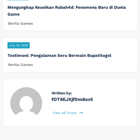
Mengungkap Keunikan Rubah4d: Fenomena Baru di Dunia
Game
Berita Games
July 30, 2026
Testimoni: Pengalaman Seru Bermain Bupatitogel
Berita Games
Written by:
fOT8EJXjf0m8ov5
View All Posts